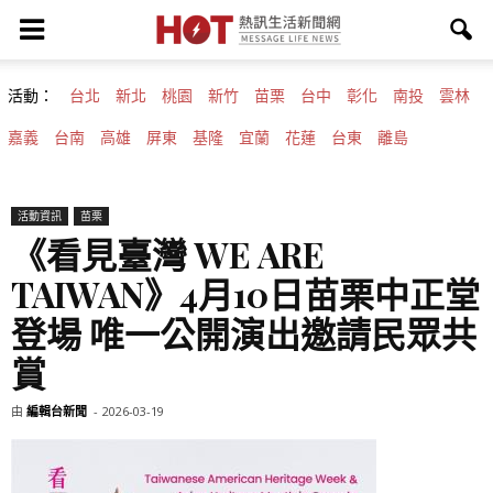
活動：
台北
新北
桃園
新竹
苗栗
台中
彰化
南投
雲林
嘉義
台南
高雄
屏東
基隆
宜蘭
花蓮
台東
離島
活動資訊
苗栗
《看見臺灣 WE ARE
TAIWAN》4月10日苗栗中正堂
登場 唯一公開演出邀請民眾共
賞
由
編輯台新聞
-
2026-03-19