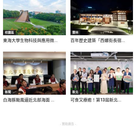
校園區
雲林
東海大學生物科技與應用微...
百年歷史建築「西螺街長宿...
新聞
新北
白海豚颱風逼近北部海面 ...
可食又療癒！第13屆新北...
- 贊助廣告 -