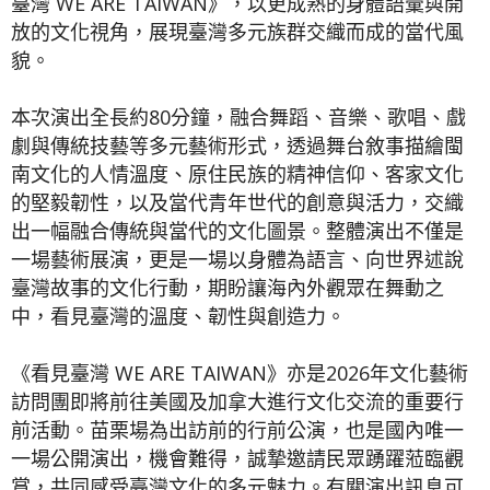
臺灣 WE ARE TAIWAN》，以更成熟的身體語彙與開
放的文化視角，展現臺灣多元族群交織而成的當代風
貌。
本次演出全長約80分鐘，融合舞蹈、音樂、歌唱、戲
劇與傳統技藝等多元藝術形式，透過舞台敘事描繪閩
南文化的人情溫度、原住民族的精神信仰、客家文化
的堅毅韌性，以及當代青年世代的創意與活力，交織
出一幅融合傳統與當代的文化圖景。整體演出不僅是
一場藝術展演，更是一場以身體為語言、向世界述說
臺灣故事的文化行動，期盼讓海內外觀眾在舞動之
中，看見臺灣的溫度、韌性與創造力。
《看見臺灣 WE ARE TAIWAN》亦是2026年文化藝術
訪問團即將前往美國及加拿大進行文化交流的重要行
前活動。苗栗場為出訪前的行前公演，也是國內唯一
一場公開演出，機會難得，誠摯邀請民眾踴躍蒞臨觀
賞，共同感受臺灣文化的多元魅力。有關演出訊息可