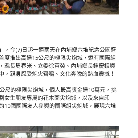
聞
，今(7)日起一連兩天在內埔鄉六堆紀念公園盛
首度推出高達15公尺的極限尖炮城，還有國際組
網
，縣長周春米、立委徐富癸、內埔鄉長鍾慶鎮與
中，親身感受炮火齊鳴、文化奔騰的熱血震撼！
公尺的極限尖炮城，個人最高獎金達10萬元，挑
劃女生朋友專屬的花木蘭尖炮城，以及來自印
約10國國際友人參與的國際組尖炮城，展現六堆