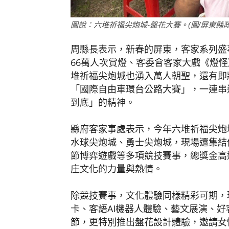
圖說：六堆祈福尖炮城-盤花大賽。(圖/屏東縣
周縣長表示，新春的屏東，客家系列盛
66萬人次賞燈、客委會客家大戲《燈怪
堆祈福尖炮城也湧入萬人朝聖，還有即
「國際自由車環台公路大賽」，一連串
到底」的精神。
縣府客家事處表示，今年六堆祈福尖炮
水球尖炮城、勇士尖炮城，現場還集結
節博弈遊戲等多項競技賽事，總獎金高
庄文化的力量與熱情。
除競技賽事，文化體驗同樣精彩可期，
卡、客語AI機器人體驗、藝文展演、
節，更特別推出盤花設計體驗，邀請女