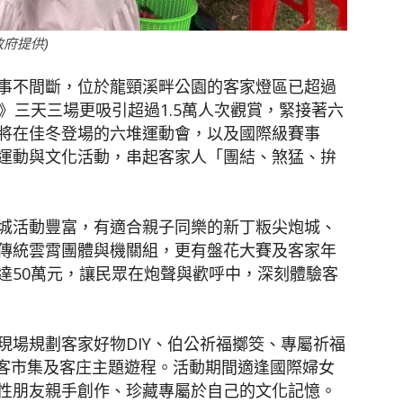
政府提供)
事不間斷，位於龍頸溪畔公園的客家燈區已超過
》三天三場更吸引超過1.5萬人次觀賞，緊接著六
將在佳冬登場的六堆運動會，以及國際級賽事
運動與文化活動，串起客家人「團結、煞猛、拚
城活動豐富，有適合親子同樂的新丁粄尖炮城、
傳統雲霄團體與機關組，更有盤花大賽及客家年
達50萬元，讓民眾在炮聲與歡呼中，深刻體驗客
現場規劃客家好物DIY、伯公祈福擲筊、專屬祈福
好客市集及客庄主題遊程。活動期間適逢國際婦女
性朋友親手創作、珍藏專屬於自己的文化記憶。