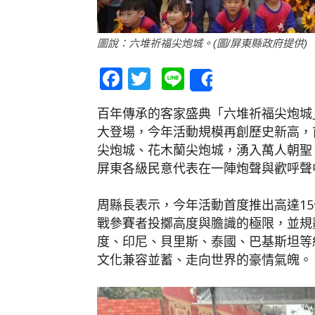
圖說：六堆祈福尖炮城。(圖/屏東縣政府提供)
Facebook
Twitter
Line
Share
百年傳承的客家盛典「六堆祈福尖炮城」
大登場，今年活動規模再創歷史新高，
尖炮城、花木蘭尖炮城，湧入萬人朝聖
屏東各級民意代表在一陣炮聲與歡呼聲
周縣長表示，今年活動首度推出高達15
戰參賽者投擲高度與膽識的極限，並規
度、印尼、貝里斯、泰國、巴基斯坦等
文化兼容並蓄、走向世界的豪情氣魄。