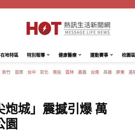
在地特區
特別報導
健康醫療
運動賽事
校園
HotMessage
新竹
苗栗
台中
彰化
南投
雲林
嘉義
台南
高雄
屏東
基
熱
尖炮城」震撼引爆 萬
公園