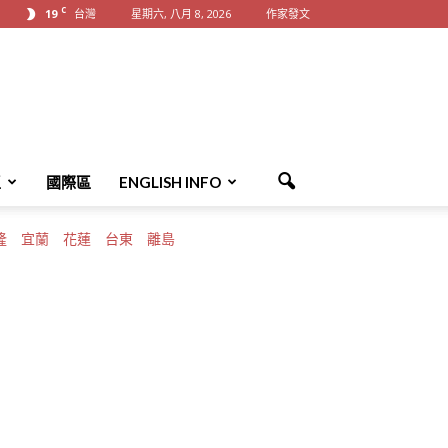
C
19
台灣
星期六, 八月 8, 2026
作家發文
區
國際區
ENGLISH INFO
隆
宜蘭
花蓮
台東
離島