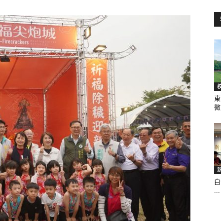
訊
生
東
微.
活
白
...
新