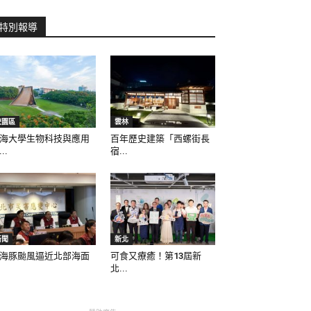
特別報導
校園區
雲林
海大學生物科技與應用
百年歷史建築「西螺街長
..
宿...
新聞
新北
海豚颱風逼近北部海面
可食又療癒！第13屆新
北...