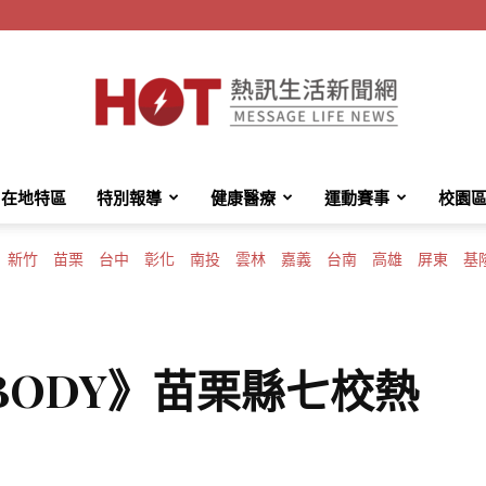
在地特區
特別報導
健康醫療
運動賽事
校園
HotMessage
新竹
苗栗
台中
彰化
南投
雲林
嘉義
台南
高雄
屏東
基
熱
R BODY》苗栗縣七校熱