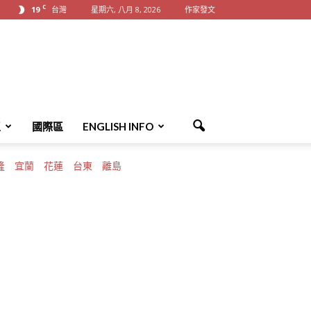
C
19
台灣
星期六, 八月 8, 2026
作家發文
區
國際區
ENGLISH INFO
隆
宜蘭
花蓮
台東
離島