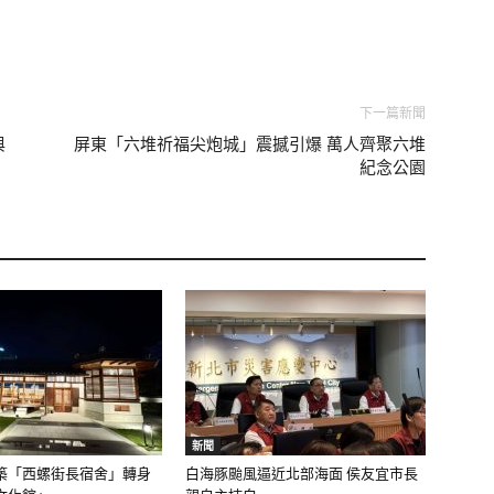
下一篇新聞
與
屏東「六堆祈福尖炮城」震撼引爆 萬人齊聚六堆
紀念公園
新聞
築「西螺街長宿舍」轉身
白海豚颱風逼近北部海面 侯友宜市長