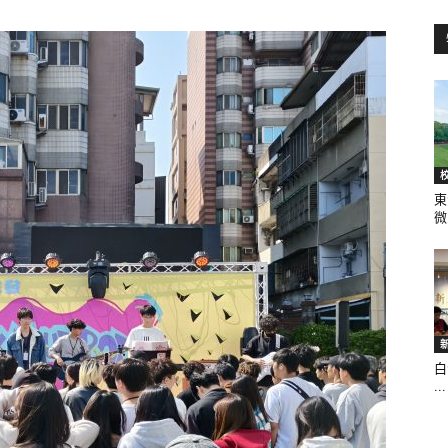
訊
生
東
微.
活
白
...
新