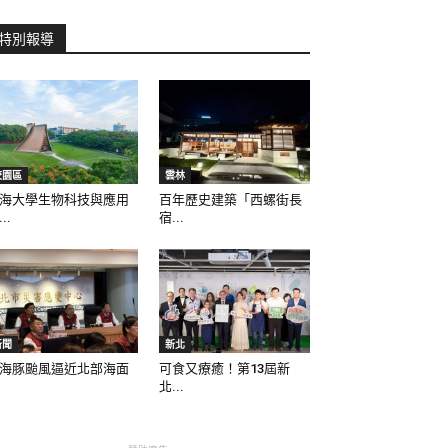
特別報導
校園區
雲林
海大學生物科技與應用
百年歷史建築「西螺街長
..
宿...
新聞
新北
海豚颱風逼近北部海面
可食又療癒！第13屆新
北...