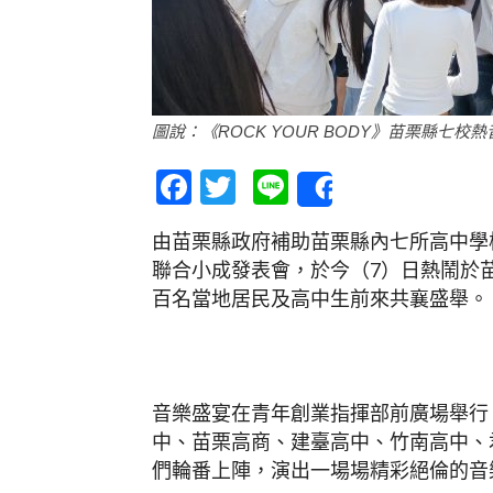
圖說：《ROCK YOUR BODY》苗栗縣七校
Facebook
Twitter
Line
Share
由苗栗縣政府補助苗栗縣內七所高中學校熱
聯合小成發表會，於今（7）日熱鬧於
百名當地居民及高中生前來共襄盛舉。
音樂盛宴在青年創業指揮部前廣場舉行
中、苗栗高商、建臺高中、竹南高中、
們輪番上陣，演出一場場精彩絕倫的音