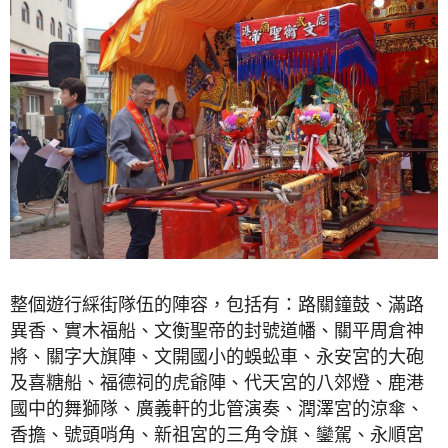
整個遊行綵街隊伍的陣容，包括有：路關鐘鼓、滿路
異香、實木福船、文衡聖帝的封號道幡、關平周倉神
將、關字大旗陣、文開國小的蜈蚣車、永安宮的大砲
及喜糖船、福德祠的虎爺陣、代天宮的八郊燈、鹿港
國中的舞獅隊、廣義軒的北管演奏、潤澤宮的涼傘、
香擔、號頭哨角、新祖宮的三角令旗、鑾駕、永順宮