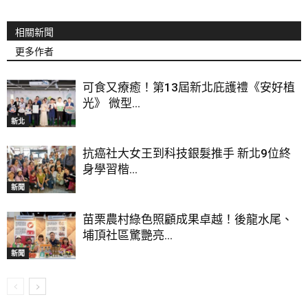
相關新聞
更多作者
可食又療癒！第13屆新北庇護禮《安好植
光》 微型...
新北
抗癌社大女王到科技銀髮推手 新北9位終
身學習楷...
新聞
苗栗農村綠色照顧成果卓越！後龍水尾、
埔頂社區驚艷亮...
新聞