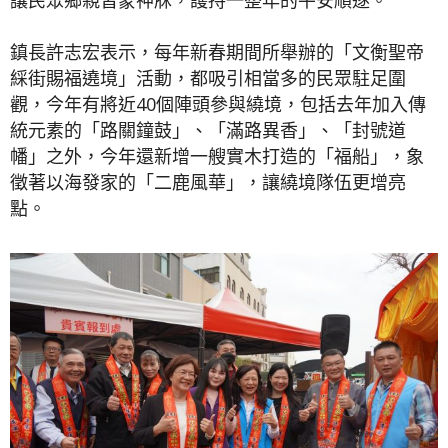
鎮長許志宏表示，每年新春期間所舉辦的「文衡聖帝
綵街賜福遶境」活動，都吸引相當多的民眾駐足圍
觀，今年有將近40個陣頭參與繞境，包括去年加入傳
統元素的「路關鐘鼓」、「滿路異香」、「封號道
幡」之外，今年還新增一艘實木打造的「福船」，象
徵著以海發家的「二鹿風華」，讓繞境隊伍更增亮
點。