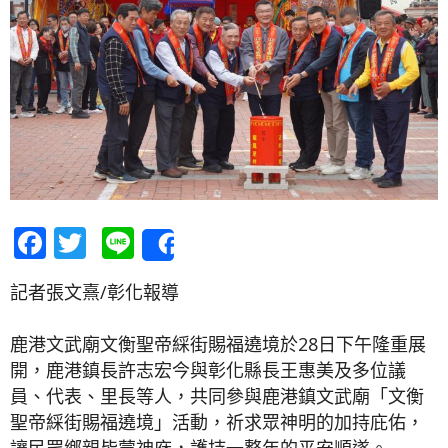
Facebook
Twitter
Line
Share
記者張文熹/彰化報導
鹿港文武廟文衡聖帝綵街賜福遶境於28日下午隆重展
開，鹿港鎮長許志宏今與彰化縣長王惠美及多位議
員、代表、里長等人，共同參與鹿港鎮文武廟「文衡
聖帝綵街賜福遶境」活動，祈求眾神明的加持庇佑，
讓民眾鄉親皆蒙神庥，護持一整年的平安順遂。