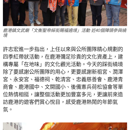
鹿港鎮文武廟「文衡聖帝綵街賜福遶境」活動 近40個陣頭參與繞
境
許志宏進一步指出，上任以來與公所團隊精心規劃的
四季紅帶狀活動，在鹿港彌足珍貴的文化資產上，建
構專屬「在地味」的文化觀光活動。今天的踩街繞境
除了要感謝公所團隊的用心，更要感謝新祖宮、潤澤
宮、永安宮、福德祠、乾清宮、忠義慈善會、鹿港青
商會、鹿港國中、文開國小、後備憲兵荷松協會等單
位熱情相挺，讓整個活動更加豐富多元，更讓前來造
訪鹿港的遊客們賞心悅目，感受鹿港熱鬧的年節氣
氛。