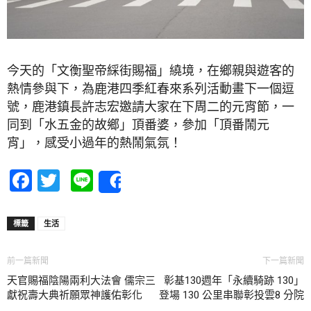
今天的「文衡聖帝綵街賜福」繞境，在鄉親與遊客的
熱情參與下，為鹿港四季紅春來系列活動畫下一個逗
號，鹿港鎮長許志宏邀請大家在下周二的元宵節，一
同到「水五金的故鄉」頂番婆，參加「頂番鬧元
宵」，感受小過年的熱鬧氣氛！
Facebook
Twitter
Line
Share
標籤
生活
前一篇新聞
下一篇新聞
天官賜福陰陽兩利大法會 儒宗三
彰基130週年「永續騎跡 130」
獻祝壽大典祈願眾神護佑彰化
登場 130 公里串聯彰投雲8 分院