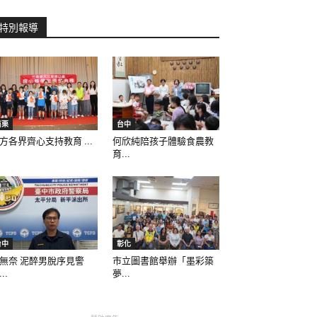
特別報導
苗栗
台中
方各界齊心支持教育 ...
何欣純陪孩子體驗食農教
育...
台中
彰化
無奈 泥醉男脫序見警
市立圖書館舉辦「墨彩築
..
夢...