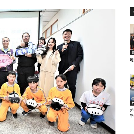
訊
生
地
活
超
舉.
新