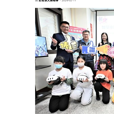
由
記者張文熹報導
-
2026-02-11