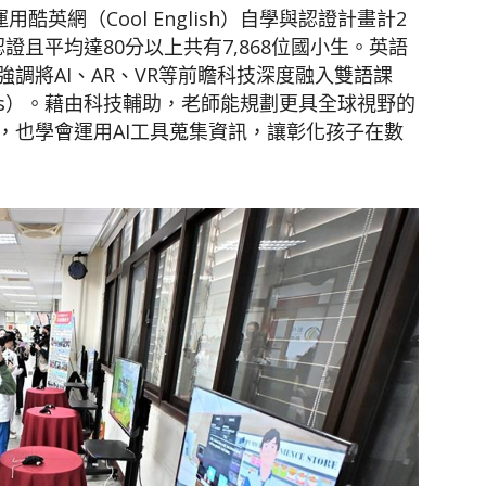
酷英網（Cool English）自學與認證計畫計2
認證且平均達80分以上共有7,868位國小生。英語
調將AI、AR、VR等前瞻科技深度融入雙語課
Gs）。藉由科技輔助，老師能規劃更具全球視野的
，也學會運用AI工具蒐集資訊，讓彰化孩子在數