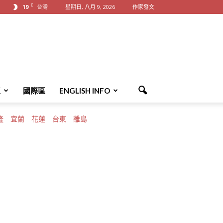
C
19
台灣
星期日, 八月 9, 2026
作家發文
區
國際區
ENGLISH INFO
隆
宜蘭
花蓮
台東
離島