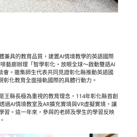
聞
體兼具的教育品質，建置AI情境教學的英語國際
網
樓咖啡藝廊辦理「智學彰化‧放眼全球～啟動雙語AI
座談會。邀集師生代表共同見證彰化縣推動英語國
展現彰化教育全面接軌國際的具體行動力。
是王縣長極為重視的教育理念，114年彰化縣首創
透過AI情境教室及AR擴充實境與VR虛擬實境，讓
學習。這一年來，參與的老師及學生的學習反映
。