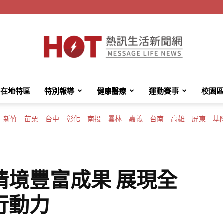
在地特區
特別報導
健康醫療
運動賽事
校園
HotMessage
新竹
苗栗
台中
彰化
南投
雲林
嘉義
台南
高雄
屏東
基
熱
情境豐富成果 展現全
行動力