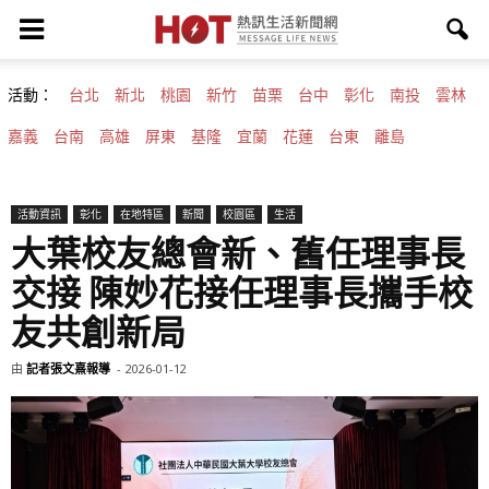
活動：
台北
新北
桃園
新竹
苗栗
台中
彰化
南投
雲林
嘉義
台南
高雄
屏東
基隆
宜蘭
花蓮
台東
離島
活動資訊
彰化
在地特區
新聞
校園區
生活
大葉校友總會新、舊任理事長
交接 陳妙花接任理事長攜手校
友共創新局
由
記者張文熹報導
-
2026-01-12