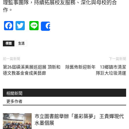
理監事團隊，持續拓展校友服務、深化與母校的合
作。
Facebook
Twitter
Line
Share
標籤
生活
前一篇新聞
下一篇新聞
第26屆磺溪美展巡迴展 頂新和
除舊佈新迎新年 13鄉鎮市清潔
德文教基金會成美藝廊
隊巨大垃圾清運
相關新聞
更多作者
市立圖書館舉辦「墨彩築夢」 王貴嬋現代
水墨個展