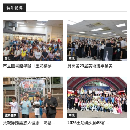
特別報導
彰化
彰化
市立圖書館舉辦「墨彩築夢...
員高第23屆美術班畢業美...
健康醫療
彰化
父親節照護族人健康 彰基...
2026王功漁火節88節...