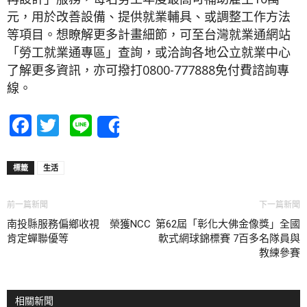
元，用於改善設備、提供就業輔具、或調整工作方法
等項目。想瞭解更多計畫細節，可至台灣就業通網站
「勞工就業通專區」查詢，或洽詢各地公立就業中心
了解更多資訊，亦可撥打0800-777888免付費諮詢專
線。
Facebook
Twitter
Line
Share
標籤
生活
前一篇新聞
下一篇新聞
南投縣服務偏鄉收視 榮獲NCC
第62屆「彰化大佛金像獎」全國
肯定蟬聯優等
軟式網球錦標賽 7百多名隊員與
教練參賽
相關新聞