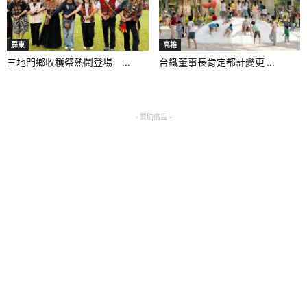
屏東
高雄
三地門鄉收穫祭熱鬧登場 ...
台鐵董事長肯定都計變更 ...
- 贊助廣告 -