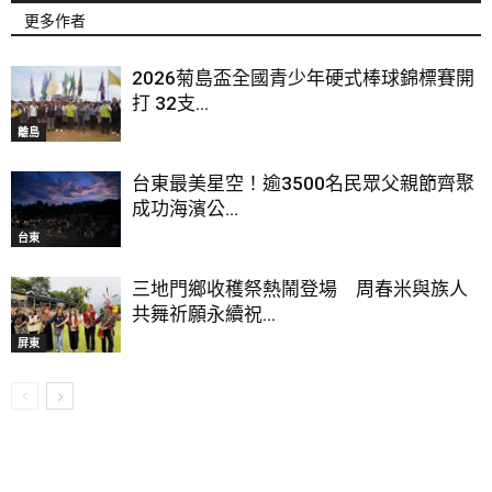
更多作者
2026菊島盃全國青少年硬式棒球錦標賽開
打 32支...
離島
台東最美星空！逾3500名民眾父親節齊聚
成功海濱公...
台東
三地門鄉收穫祭熱鬧登場 周春米與族人
共舞祈願永續祝...
屏東