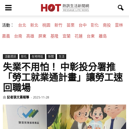
活動：
台北
新北
桃園
新竹
苗栗
台中
彰化
南投
雲林
嘉義
台南
高雄
屏東
基隆
宜蘭
花蓮
台東
離島
活動資訊
彰化
在地特區
新聞
生活
失業不用怕！ 中彰投分署推
「勞工就業通計畫」讓勞工速
回職場
由
記者張文熹報導
-
2025-11-28