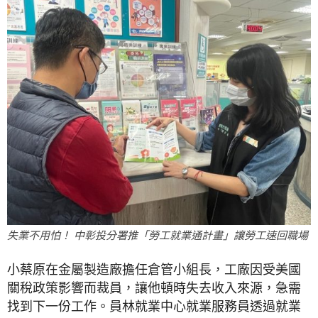
失業不用怕！ 中彰投分署推「勞工就業通計畫」讓勞工速回職場
小蔡原在金屬製造廠擔任倉管小組長，工廠因受美國
關稅政策影響而裁員，讓他頓時失去收入來源，急需
找到下一份工作。員林就業中心就業服務員透過就業