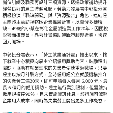
崗位訓練及職務再設計三項資源，透過政策補助提升
經營良好的雇主聘僱意願。勞動力發展署中彰投分署
積極扮演「職缺開發」與「資源整合」角色，連結雇
主團體主動訪視轄區企業推廣計畫，以開發多樣職
缺。49歲的小蔡在彰化金屬製造業工作20年，因關稅
影響而遭裁員，靠著計畫協助轉戰塑膠製造業，快速
回到職場。
中彰投分署表示，「勞工就業通計畫」推出以來，轄
下就業中心積極向雇主介紹僱用獎助內容，鼓勵釋出
職缺，協助有就業需求的失業者儘速重返職場。只要
雇主以按月計酬方式，全時僱用經公立就服機構推介
的失業勞工滿30天，即可申請每人每月 6,000 元、最
長 6 個月的僱用獎助。雇主無行業別限制，但需維持
僱用規模達90％，且未實施減班休息，該措施可減輕
企業用人成本，同時為失業勞工開出更多工作機會。