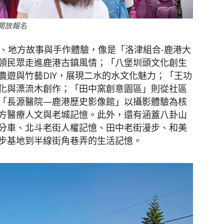
開放報名
覽、地方故事與手作體驗，像是「洛津組合-鹿港大
領民眾走進鹿港古鎮風情；「八堡圳頭文化創生
農遊與竹藝DIY，展現二水的水文化魅力；「王功
化與漂流木創作；「田中窯創意園區」則從社區
「長源醫院—鹿港歷史影像館」以攝影體驗為核
方醫療人文與老城記憶。此外，還有涵蓋八卦山
分車、北斗老街人權記憶、田中老街漫步、和美
步基地到半線街角巷弄的生活記憶。