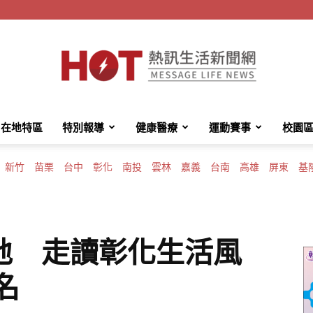
在地特區
特別報導
健康醫療
運動賽事
校園
HotMessage
新竹
苗栗
台中
彰化
南投
雲林
嘉義
台南
高雄
屏東
基
熱
地 走讀彰化生活風
名