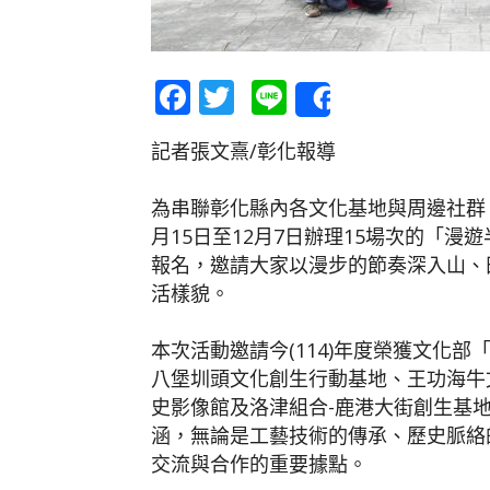
Facebook
Twitter
Line
Share
記者張文熹/彰化報導
為串聯彰化縣內各文化基地與周邊社群
月15日至12月7日辦理15場次的「
報名，邀請大家以漫步的節奏深入山、
活樣貌。
本次活動邀請今(114)年度榮獲文化
八堡圳頭文化創生行動基地、王功海牛
史影像館及洛津組合-鹿港大街創生基
涵，無論是工藝技術的傳承、歷史脈絡
交流與合作的重要據點。