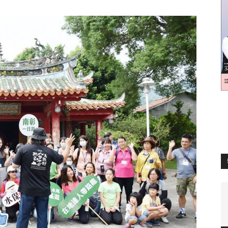
訊
生
活
新