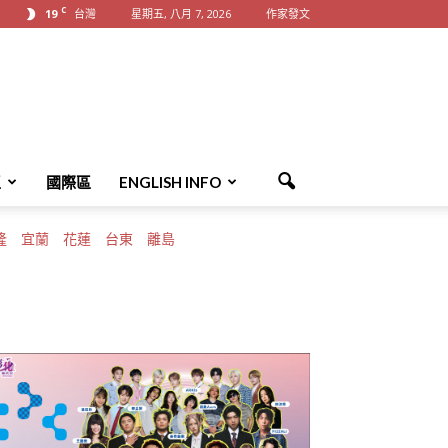
C
19
台灣
星期五, 八月 7, 2026
作家發文
區
國際區
ENGLISH INFO
隆
宜蘭
花蓮
台東
離島