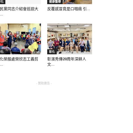
彰化
健康醫療
民黨同志介紹會巡迴大
反覆感冒竟是口咽癌 引...
..
彰化
彰化
化榮服處榮欣志工義剪
彰濱秀傳20周年深耕人
..
文...
- 贊助廣告 -