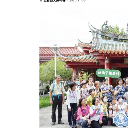
由
記者張文熹報導
-
2025-11-06