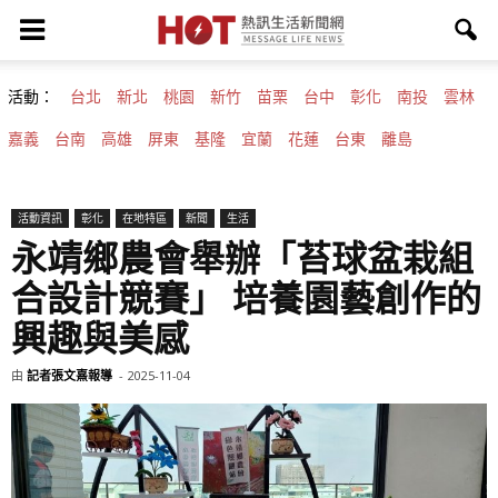
活動：
台北
新北
桃園
新竹
苗栗
台中
彰化
南投
雲林
嘉義
台南
高雄
屏東
基隆
宜蘭
花蓮
台東
離島
活動資訊
彰化
在地特區
新聞
生活
永靖鄉農會舉辦「苔球盆栽組
合設計競賽」 培養園藝創作的
興趣與美感
由
記者張文熹報導
-
2025-11-04