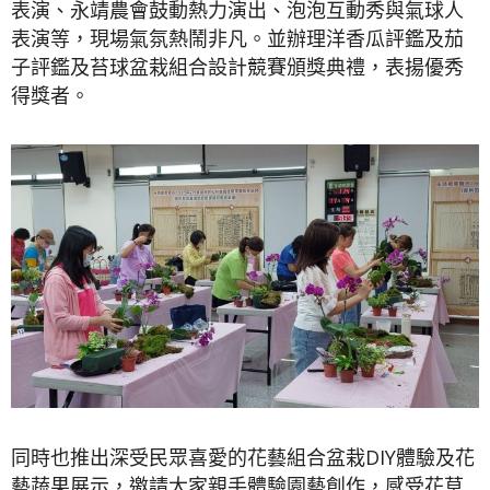
表演、永靖農會鼓動熱力演出、泡泡互動秀與氣球人
表演等，現場氣氛熱鬧非凡。並辦理洋香瓜評鑑及茄
子評鑑及苔球盆栽組合設計競賽頒獎典禮，表揚優秀
得獎者。
同時也推出深受民眾喜愛的花藝組合盆栽DIY體驗及花
藝蔬果展示，邀請大家親手體驗園藝創作，感受花草