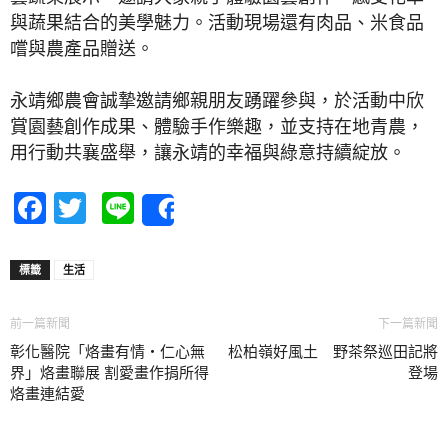
與蔬果結合的美學魅力。活動現場還有肉品、米食品
嚐與農產品贈送。
永靖鄉農會誠摯邀請鄉親朋友踴躍參與，於活動中欣
賞園藝創作成果、體驗手作樂趣，並支持在地青農，
用行動共襄盛舉，讓永靖的幸福與綠意持續綻放。
Facebook
Twitter
Line
Share
標籤
生活
前一篇新聞
下一篇新聞
彰化醫院「烙畫有情・仁心無
松柏嶺好風土 野茶祭巡田記將
界」烙畫聯展 割愛畫作捐所得
登場
烙畫連結愛