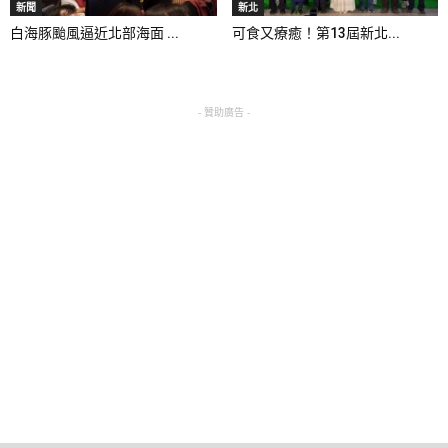
新聞
新北
白海豚颱風逼近北部海面 ...
可食又療癒！第13屆新北...
- 贊助廣告 -