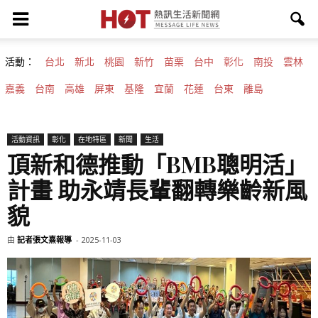
活動：
台北
新北
桃園
新竹
苗栗
台中
彰化
南投
雲林
嘉義
台南
高雄
屏東
基隆
宜蘭
花蓮
台東
離島
活動資訊
彰化
在地特區
新聞
生活
頂新和德推動「BMB聰明活」
計畫 助永靖長輩翻轉樂齡新風
貌
由
記者張文熹報導
-
2025-11-03