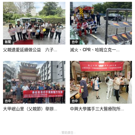
新聞
台中
父親遺愛延續做公益 六子...
滅火、CPR、哈姆立克一...
台中
台中
大甲岷山里（父親節）舉辦...
中興大學攜手三大醫療院所...
- 贊助廣告 -