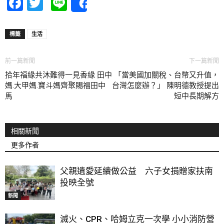
Facebook
Twitter
Line
Share
標籤
生活
前一篇新聞
下一篇新聞
拾年福緣共沐難得一見香緣 田中
「當美國加關稅、台幣又升值，
媽.大甲媽.寶斗媽齊聚賜福田中
台灣怎麼辦？」 陳明德教授提出
馬
短中長期解方
相關新聞
更多作者
父親遺愛延續做公益 六子女捐贈家扶南
投映全號
新聞
滅火、CPR、哈姆立克一次學 小小消防營