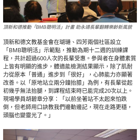
頂新和德推動「BMB聰明活」計畫 助永靖長輩翻轉樂齡新風貌
頂新和德文教基金會在瑚璉、四芳兩個社區設立
「BMB聰明活」示範點，推動為期十二週的訓練課
程，共計超過600人次的長輩受惠。參與者在身體素質
上皆有明顯的進步，體適能檢測結果顯示，除了肌耐
力從原本「普通」進步到「很好」，心肺能力亦顯著
改善。以「原地站立兩分鐘抬膝」為例，有長輩從起
初幾乎無法抬腿，到課程結束時已能完成20次以上。
現場學員胡碧章分享：「以前坐著站不太起來怕跌
倒，但老師用口訣教我們邊動邊記，現在走路更穩，
頭腦也變靈光了。」