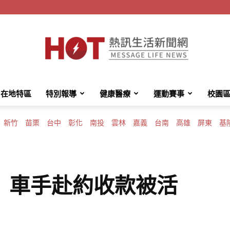
在地特區
特別報導
健康醫療
運動賽事
校園
HotMessage
新竹
苗栗
台中
彰化
南投
雲林
嘉義
台南
高雄
屏東
基
熱
 車手赴約收款被活