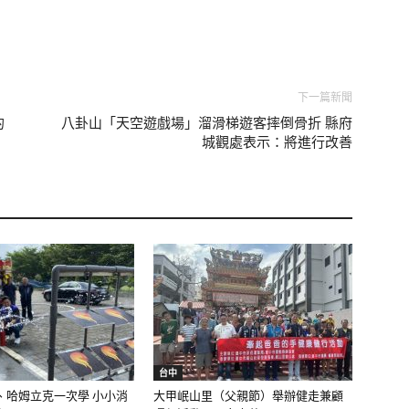
下一篇新聞
的
八卦山「天空遊戲場」溜滑梯遊客摔倒骨折 縣府
城觀處表示：將進行改善
台中
、哈姆立克一次學 小小消
大甲岷山里（父親節）舉辦健走兼顧