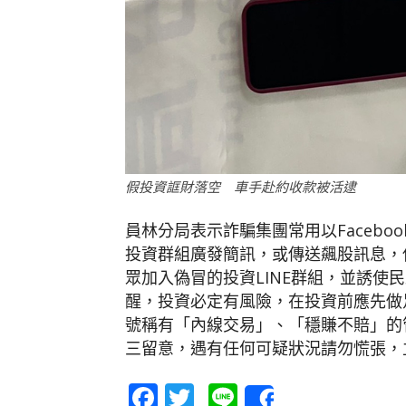
假投資誆財落空 車手赴約收款被活逮
員林分局表示詐騙集團常用以Facebook
投資群組廣發簡訊，或傳送飆股訊息，
眾加入偽冒的投資LINE群組，並誘使
醒，投資必定有風險，在投資前應先做
號稱有「內線交易」、「穩賺不賠」的
三留意，遇有任何可疑狀況請勿慌張，立
Facebook
Twitter
Line
Share