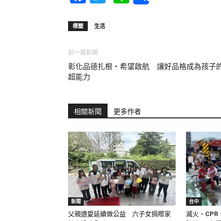
標籤
生活
前一篇新聞
彰化品德扎根‧希望啟航 讓好品格成為孩子
超能力
相關新聞
更多作者
新聞
台中
父親遺愛延續做公益 六子女捐贈家
滅火、CPR