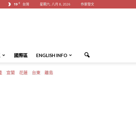
C
19
台灣
星期六, 八月 8, 2026
作家發文
區
國際區
ENGLISH INFO
隆
宜蘭
花蓮
台東
離島