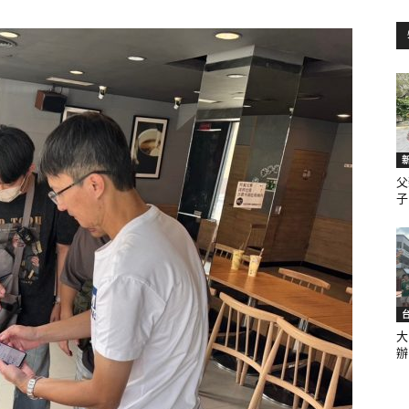
訊
生
父
子.
活
大
辦.
新