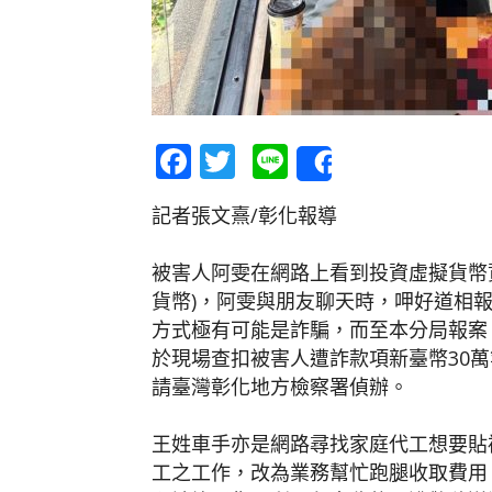
Facebook
Twitter
Line
Share
記者張文熹/彰化報導
被害人阿雯在網路上看到投資虛擬貨幣資
貨幣)，阿雯與朋友聊天時，呷好道相
方式極有可能是詐騙，而至本分局報案
於現場查扣被害人遭詐款項新臺幣30
請臺灣彰化地方檢察署偵辦。
王姓車手亦是網路尋找家庭代工想要貼
工之工作，改為業務幫忙跑腿收取費用