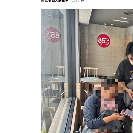
由
記者張文熹報導
-
2025-10-17