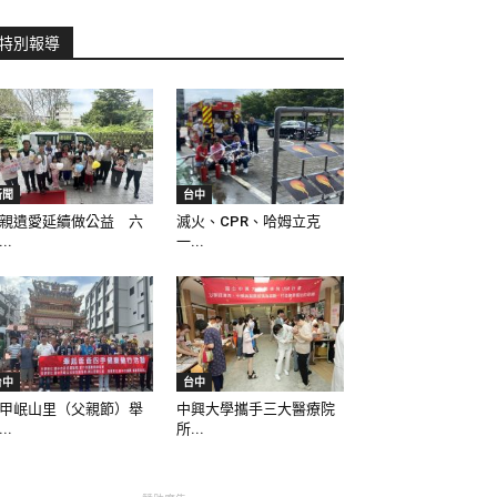
特別報導
新聞
台中
親遺愛延續做公益 六
滅火、CPR、哈姆立克
..
一...
台中
台中
甲岷山里（父親節）舉
中興大學攜手三大醫療院
..
所...