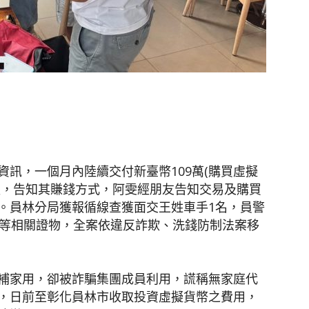
聞
網
訊，一個月內陸續交付新臺幣109萬(購買虛擬
報，告知其賺錢方式，阿雯經朋友告知交易及購買
。員林分局獲報循線查獲面交王姓車手1名，員警
萬等相關證物，全案依違反詐欺、洗錢防制法案移
補家用，卻被詐騙集團成員利用，謊稱無家庭代
，日前至彰化員林市收取投資虛擬貨幣之費用，