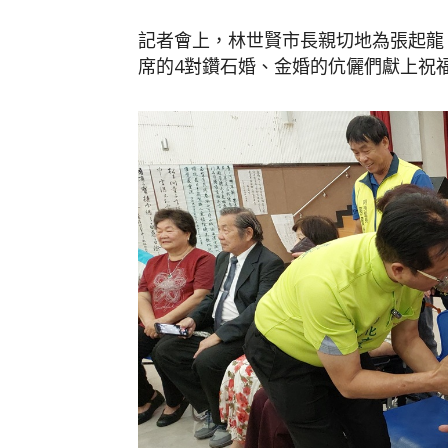
記者會上，林世賢市長親切地為張起龍
席的4對鑽石婚、金婚的伉儷們獻上祝