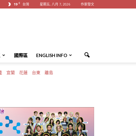
C
19
台灣
星期五, 八月 7, 2026
作家發文
區
國際區
ENGLISH INFO
隆
宜蘭
花蓮
台東
離島