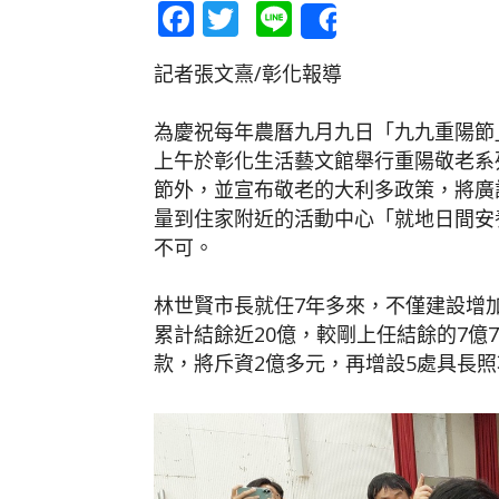
Facebook
Twitter
Line
Share
記者張文熹/彰化報導
為慶祝每年農曆九月九日「九九重陽節」
上午於彰化生活藝文館舉行重陽敬老系
節外，並宣布敬老的大利多政策，將廣
量到住家附近的活動中心「就地日間安
不可。
林世賢市長就任7年多來，不僅建設增
累計結餘近20億，較剛上任結餘的7億
款，將斥資2億多元，再增設5處具長