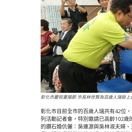
彰化市慶祝重陽節 市長林世賢為百歲人瑞掛上
彰化市目前全市的百歲人瑞共有42位，七
列活動記者會，特別邀請已高齡102歲
的鑽石婚伉儷：吳連源與吳林淑夫婦、