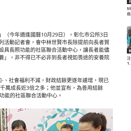
5
癌.
聞
（今年適逢國曆10月29日），彰化市公所3日
列活動記者會，會中林世賢市長除提前向長者賀
設具長照功能的社區聯合活動中心，讓長者能儘
養」，非不得已不必非到長者視如畏途的安養院
注
網
1.
加-、社會福利不減，財政結餘更逐年遽增，現已
7千萬成長近3倍之多；他並宣布，為善用結餘
照功能的社區聯合活動中心。