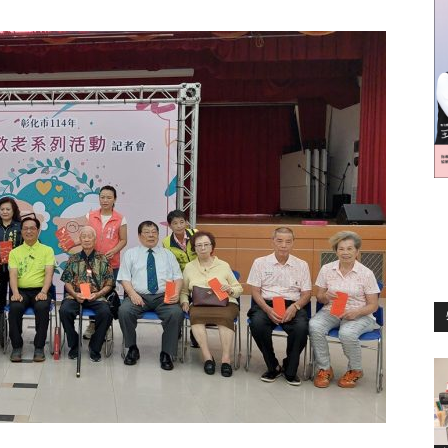
訊
生
活
新