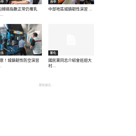
台中
台中
旬婦癌指數正常仍罹乳
中部地區城鎮韌性演習 ...
..
新北
彰化
意！城鎮韌性防空演習
國民黨同志介紹會巡迴大
..
村...
- 贊助廣告 -