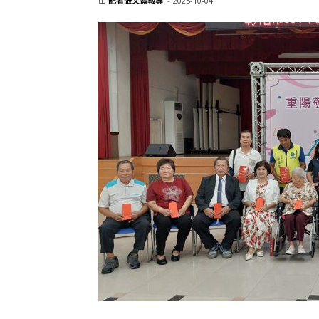
由
記者張文熹報導
-
2025-10-04