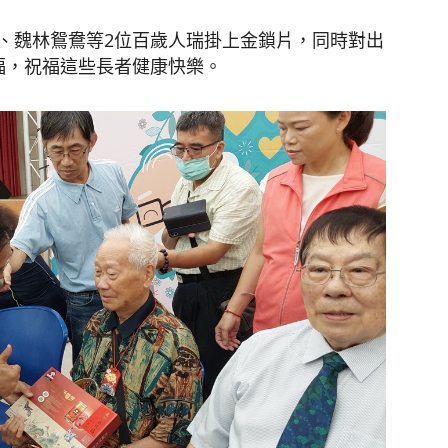
、魏林鴛鴦等2位百歲人瑞掛上金鎖片，同時對出
福，祝福這些長者健康快樂。