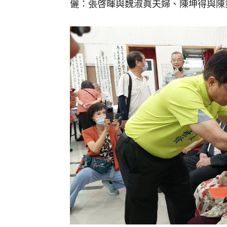
儷：張啓暉與魏淑眞夫婦、陳坤得與陳