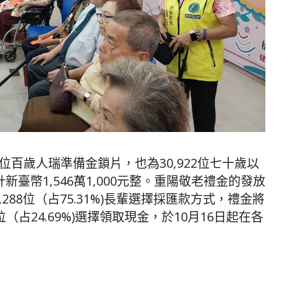
位百歲人瑞準備金鎖片，也為30,922位七十歲以
臺幣1,546萬1,000元整。重陽敬老禮金的發放
88位（占75.31%)長輩選擇採匯款方式，禮金將
位（占24.69%)選擇領取現金，於10月16日起在各