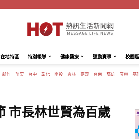
在地特區
特別報導
健康醫療
運動賽事
校園
HotMessage
新竹
苗栗
台中
彰化
南投
雲林
嘉義
台南
高雄
屏東
基
熱
節 市長林世賢為百歲