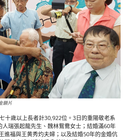
金鎖片
十歲以上長者計30,922位。3日的重陽敬老系
的人瑞張起龍先生、魏林鴛鴦女士；結婚滿60年
王進福與王黄秀灼夫婦；以及結婚50年的金婚伉