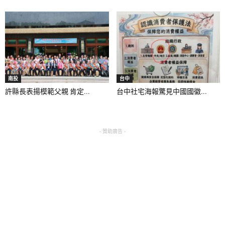
南投
台中
許縣長表揚模範父親 肯定...
台中社宅海報驚見中國國徽...
- 贊助廣告 -