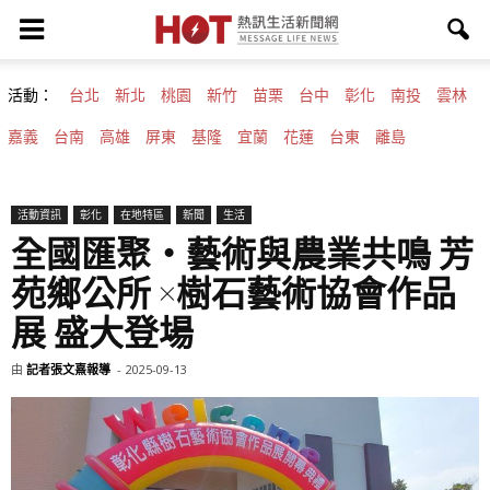
活動：
台北
新北
桃園
新竹
苗栗
台中
彰化
南投
雲林
嘉義
台南
高雄
屏東
基隆
宜蘭
花蓮
台東
離島
活動資訊
彰化
在地特區
新聞
生活
全國匯聚‧藝術與農業共鳴 芳
苑鄉公所 ×樹石藝術協會作品
展 盛大登場
由
記者張文熹報導
-
2025-09-13