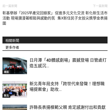
前一篇新聞
下一篇新聞
彰基舉辦「2025早產兒回娘家」
促進多元文化交流 彰化新生活市
活動 現場瀰漫著輕鬆與感動的氛
集X新住民子女拔尖獎學金表揚
圍
相關新聞
更多作者
日月潭「4D體感劇場」震撼登場 日管處打
造五感沉...
南投
新北青年局支持「跨世代來發聲！理想職
場提案會」助攻...
新北
許縣長表揚模範父親 肯定感謝付出和貢獻