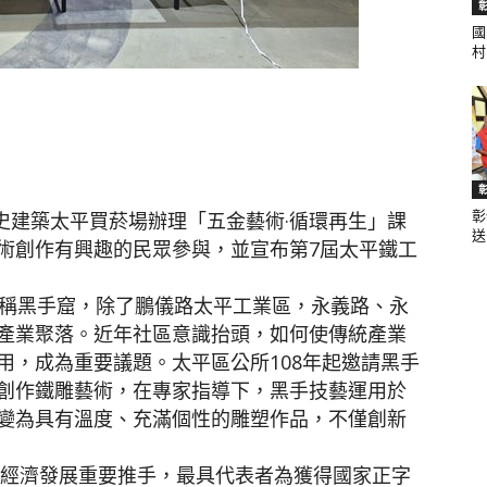
國
村.
聞
史建築太平買菸場辦理「五金藝術·循環再生」課
彰
網
送.
術創作有興趣的民眾參與，並宣布第7屆太平鐵工
稱黑手窟，除了鵬儀路太平工業區，永義路、永
產業聚落。近年社區意識抬頭，如何使傳統產業
用，成為重要議題。太平區公所108年起邀請黑手
創作鐵雕藝術，在專家指導下，黑手技藝運用於
變為具有溫度、充滿個性的雕塑作品，不僅創新
經濟發展重要推手，最具代表者為獲得國家正字