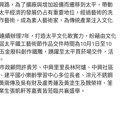
興路，為了擴廠與增加設備而遷移到太平，帶動
太平經濟的發展仍占有重要地位，經過藝術的洗
作藝術，成為素人藝術家，為傳統產業注入文化
連續辦理7年，打造太平文化軟實力，盼藉由文化
太平鐵工藝術節作品交件時間為10月1日至10
用五金廢料創作鐵雕，踴躍至太平買菸場交件，活
。
市政顧問許貴芳、中興里里長林阿爐、中興社區
、建平國小樂齡學習中心多位長者、淙元不銹鋼
黃兩傳及吳有財及盧秀蓮及黃塗生及魏榮祥、筌
業生張凱軒等嘉賓皆蒞臨共襄盛舉。