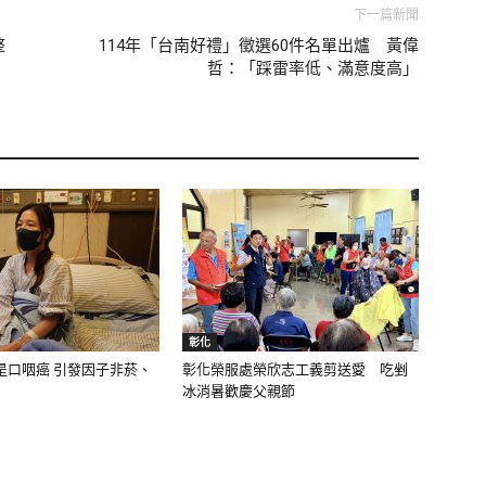
下一篇新聞
整
114年「台南好禮」徵選60件名單出爐 黃偉
哲：「踩雷率低、滿意度高」
彰化
是口咽癌 引發因子非菸、
彰化榮服處榮欣志工義剪送愛 吃剉
冰消暑歡慶父親節