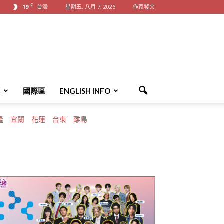
C
19
台灣
星期五, 八月 7, 2026
作家發文
區
國際區
ENGLISH INFO
隆
宜蘭
花蓮
台東
離島