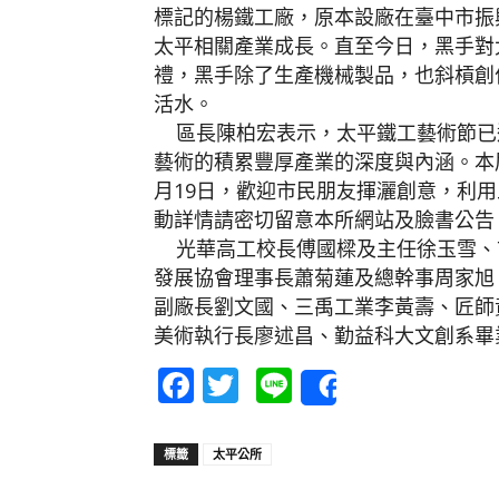
標記的楊鐵工廠，原本設廠在臺中市振
太平相關產業成長。直至今日，黑手對
禮，黑手除了生產機械製品，也斜槓創
活水。
區長陳柏宏表示，太平鐵工藝術節已
藝術的積累豐厚產業的深度與內涵。本屆
月19日，歡迎市民朋友揮灑創意，利
動詳情請密切留意本所網站及臉書公告
光華高工校長傅國樑及主任徐玉雪、
發展協會理事長蕭菊蓮及總幹事周家旭
副廠長劉文國、三禹工業李黃壽、匠師
美術執行長廖述昌、勤益科大文創系畢
Facebook
Twitter
Line
Share
標籤
太平公所