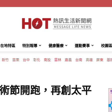
在地特區
特別報導
健康醫療
運動賽事
校園
HotMessage
新竹
苗栗
台中
彰化
南投
雲林
嘉義
台南
高雄
屏東
基
熱
藝術節開跑，再創太平