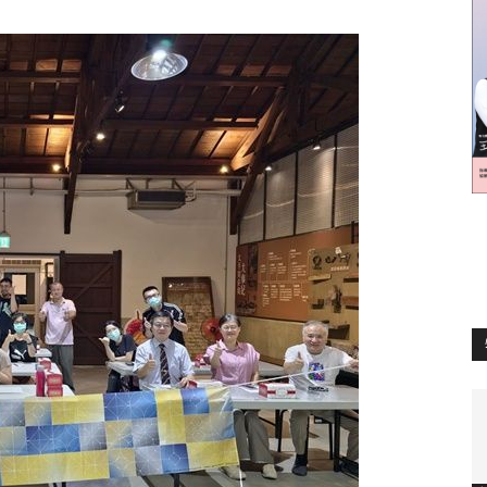
訊
生
活
新