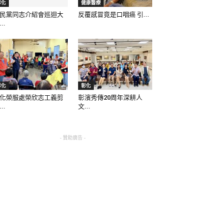
彰化
健康醫療
民黨同志介紹會巡迴大
反覆感冒竟是口咽癌 引...
..
彰化
彰化
化榮服處榮欣志工義剪
彰濱秀傳20周年深耕人
..
文...
- 贊助廣告 -