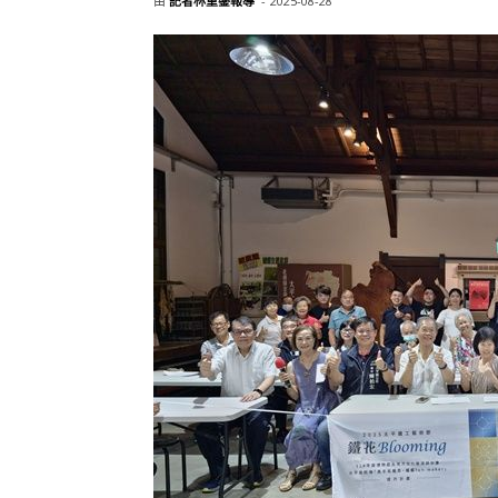
由
記者林重鎣報導
-
2025-08-28