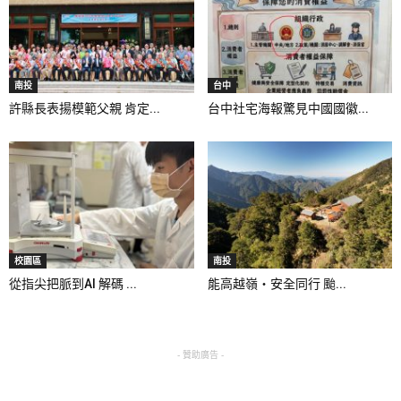
南投
台中
許縣長表揚模範父親 肯定...
台中社宅海報驚見中國國徽...
校園區
南投
從指尖把脈到AI 解碼 ...
能高越嶺‧安全同行 颱...
- 贊助廣告 -