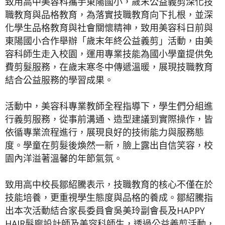
致用高中美容科攜手東陽國小，歲末公益義剪深化技
職教育與品格教育，為落實技職教育向下扎根，並深
化學生品格教育與社會關懷精神，致用美容科日前與
東陽國小合作舉辦「歲末年終公益義剪」活動，由美
容科師生走入校園，運用專業技能為國小學童提供免
費剪髮服務，在歲末寒冬中傳遞溫暖，展現技職教育
結合公益服務的學習成果。
活動中，美容科專業教師全程指導下，學生們分組進
行義剪服務，從事前溝通、造型建議到實際操作，皆
依循專業流程進行，展現良好的技術能力與服務態
度。學童在剪髮後煥然一新，臉上露出自信笑容，校
園內洋溢著溫馨的年節氣氛。
致用高中校長鄒紹騰表示，技職教育的核心不僅在於
技能培養，更重視學生態度與品格的養成。鄒紹騰指
出本次活動結合家長委員會吳美玲副會長及HAPPY
HAIR髮廊設計師及美容科師生，透過公益義剪活動，