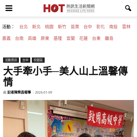
活動：
台北
新北
桃園
新竹
苗栗
台中
彰化
南投
雲林
嘉義
台南
高雄
屏東
基隆
宜蘭
花蓮
台東
離島
活動資訊
台中
校園區
大手牽小手─美人山上溫馨傳
情
由
記者陳榮昌報導
-
2026-01-09