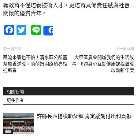
職教育不僅培養技術人才，更培育具備責任感與社會
關懷的優質青年。
Facebook
Twitter
Line
Share
前一篇新聞
下一篇新聞
寒流來襲也不怕！清水區公所薑
大甲區農會開辦我們的生活故
茶飄香送暖、萌萌姆明療癒亮相
事 8週身心互動健康課程溫暖
迎新春
啟動新年度
相關新聞
更多作者
許縣長表揚模範父親 肯定感謝付出和貢獻
南投