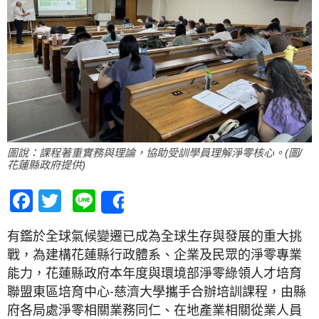
圖說：課程著重實務與理論，協助受訓學員理解淨零核心。(圖/
花蓮縣政府提供)
Facebook
Twitter
Line
Share
有鑑於全球氣候變遷已成為全球生存與發展的重大挑
戰，為建構花蓮縣行政體系、企業及民眾的淨零專業
能力，花蓮縣政府本年度與環境部淨零綠領人才培育
聯盟東區培育中心-慈濟大學攜手合辦培訓課程，由縣
府各局處淨零相關業務同仁、在地產業相關從業人員