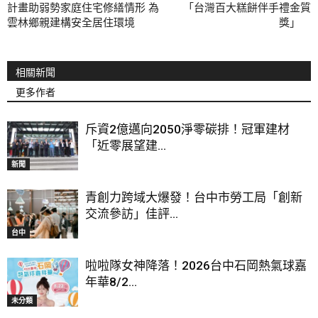
計畫助弱勢家庭住宅修繕情形 為
「台灣百大糕餅伴手禮金質
雲林鄉親建構安全居住環境
獎」
相關新聞
更多作者
斥資2億邁向2050淨零碳排！冠軍建材
「近零展望建...
新聞
青創力跨域大爆發！台中市勞工局「創新
交流參訪」佳評...
台中
啦啦隊女神降落！2026台中石岡熱氣球嘉
年華8/2...
未分類