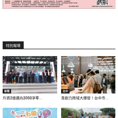
特別報導
新聞
台中
斥資2億邁向2050淨零...
青創力跨域大爆發！台中市...