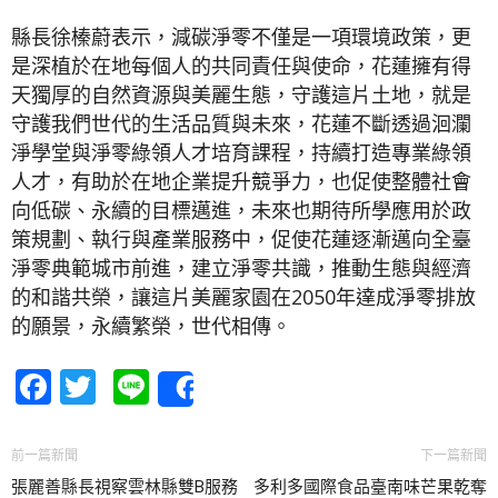
縣長徐榛蔚表示，減碳淨零不僅是一項環境政策，更
是深植於在地每個人的共同責任與使命，花蓮擁有得
天獨厚的自然資源與美麗生態，守護這片土地，就是
守護我們世代的生活品質與未來，花蓮不斷透過洄瀾
淨學堂與淨零綠領人才培育課程，持續打造專業綠領
人才，有助於在地企業提升競爭力，也促使整體社會
向低碳、永續的目標邁進，未來也期待所學應用於政
策規劃、執行與產業服務中，促使花蓮逐漸邁向全臺
淨零典範城市前進，建立淨零共識，推動生態與經濟
的和諧共榮，讓這片美麗家園在2050年達成淨零排放
的願景，永續繁榮，世代相傳。
Facebook
Twitter
Line
Share
前一篇新聞
下一篇新聞
張麗善縣長視察雲林縣雙B服務
多利多國際食品臺南味芒果乾奪