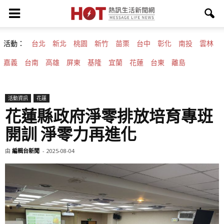
活動：
台北
新北
桃園
新竹
苗栗
台中
彰化
南投
雲林
嘉義
台南
高雄
屏東
基隆
宜蘭
花蓮
台東
離島
活動資訊
花蓮
花蓮縣政府淨零排放培育專班
開訓 淨零力再進化
由
編輯台新聞
-
2025-08-04