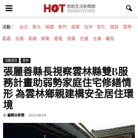
活動：
台北
新北
桃園
新竹
苗栗
台中
彰化
南投
雲林
嘉義
台南
高雄
屏東
基隆
宜蘭
花蓮
台東
離島
活動資訊
雲林
張麗善縣長視察雲林縣雙B服
務計畫助弱勢家庭住宅修繕情
形 為雲林鄉親建構安全居住環
境
由
編輯台新聞
-
2025-08-04