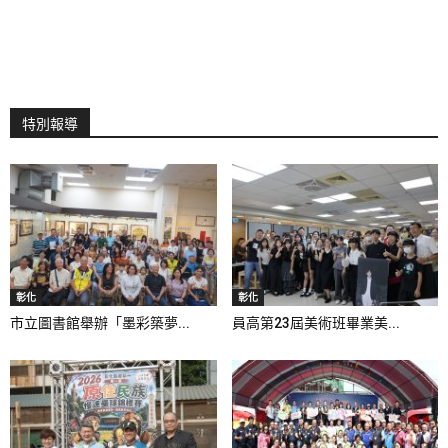
特別報導
彰化
彰化
市立圖書館舉辦「墨彩築夢...
員高第23屆美術班畢業美...