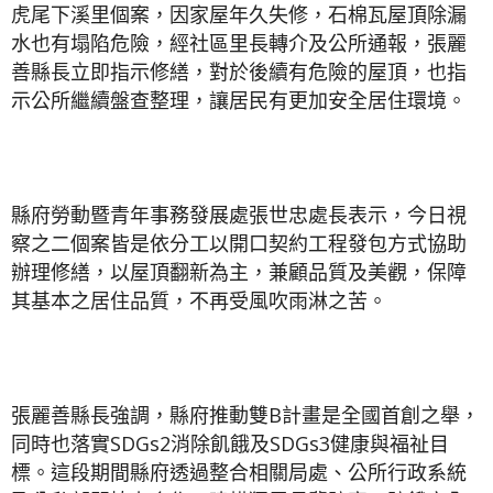
虎尾下溪里個案，因家屋年久失修，石棉瓦屋頂除漏
水也有塌陷危險，經社區里長轉介及公所通報，張麗
善縣長立即指示修繕，對於後續有危險的屋頂，也指
示公所繼續盤查整理，讓居民有更加安全居住環境。
縣府勞動暨青年事務發展處張世忠處長表示，今日視
察之二個案皆是依分工以開口契約工程發包方式協助
辦理修繕，以屋頂翻新為主，兼顧品質及美觀，保障
其基本之居住品質，不再受風吹雨淋之苦。
張麗善縣長強調，縣府推動雙B計畫是全國首創之舉，
同時也落實SDGs2消除飢餓及SDGs3健康與福祉目
標。這段期間縣府透過整合相關局處、公所行政系統