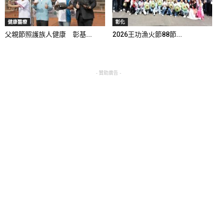
健康醫療
彰化
父親節照護族人健康 彰基...
2026王功漁火節88節...
- 贊助廣告 -