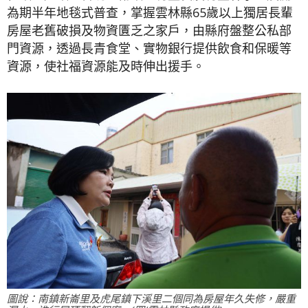
為期半年地毯式普查，掌握雲林縣65歲以上獨居長輩
房屋老舊破損及物資匱乏之家戶，由縣府盤整公私部
門資源，透過長青食堂、實物銀行提供飲食和保暖等
資源，使社福資源能及時伸出援手。
圖說：南鎮新崙里及虎尾鎮下溪里二個同為房屋年久失修，嚴重