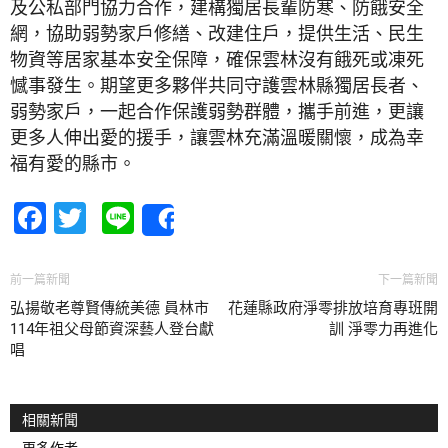
及公私部門協力合作，建構獨居長輩防寒、防餓安全
網，協助弱勢家戶修繕、改建住戶，提供生活、民生
物資等居家基本安全保障，確保雲林沒有餓死或凍死
憾事發生。期望更多夥伴共同守護雲林縣獨居長者、
弱勢家戶，一起合作保護弱勢群體，攜手前進，更讓
更多人伸出愛的援手，讓雲林充滿溫暖關懷，成為幸
福有愛的縣市。
Facebook
Twitter
Line
Share
前一篇新聞
下一篇新聞
弘揚敬老尊賢傳統美德 員林市
花蓮縣政府淨零排放培育專班開
114年祖父母節資深藝人登台獻
訓 淨零力再進化
唱
相關新聞