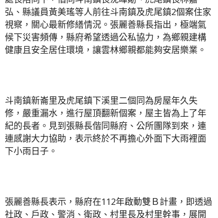
弘、縣議員黃美瑤等人前往斗南鎮及虎尾鎮2個案住家
視察，關心最新修繕情況。張麗善縣長指出，極端氣
候下災害頻傳，縣府希望透過公私協力，為鄉親建構
健康且安全居住環境，讓雲林鄉親都能夠安居樂業。
斗南鎮新崙里及虎尾鎮下溪里二個同為房屋年久失
修，嚴重漏水，進行屋頂翻新個案，屋主皆為上了年
紀的長者。見到張縣長偕同縣府、公所團隊到來，連
連感謝大力協助，表示終於不再擔心外面下大雨裡面
下小雨日子。
張麗善縣長表示，縣府在112年啟動雙Ｂ計畫，即透過
社政、戶政、警消、衛政、村里長及村里幹事，展開