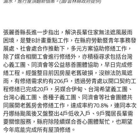
漏水，進行屋頂翻新個案。(圖/雲林縣政府提供)
張麗善縣長進一步指出，解決長輩住家無法遮風蔽雨
困境，是雙B計畫重點工作，在縣府勞動暨青年事務發
展處、社會處合作推動下，多元方案協助修繕工作，
除了媒合相關工會進行修繕外，亦積極尋求包括台灣
心義工團、同濟會等公益慈善團體協助，早日完成修
繕工程。經盤整目前因房屋老舊破損，沒辦法防風遮
雨，有修繕需求約有206戶，透過勞青處以開口契約工
程修繕已完成20戶，另媒合伊甸、台灣希望義工團、
台灣心義工團、善種子義工團、同濟會等社會團體共
同展開老舊房舍修繕工作，達成率約70.8%，連同本次
丹娜絲颱風後又盤整出4戶低收入戶、9戶獨居長輩需
要關懷服務，縣府除陸續媒合善心團體幫忙，也期望
今年底能完成所有屋頂修繕。