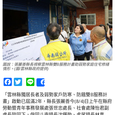
圖說：張麗善縣長視察雲林縣雙B服務計畫助弱勢家庭住宅修繕
情形。(圖/雲林縣政府提供)
Facebook
Twitter
Line
Share
「雲林縣獨居長者及弱勢家戶防寒、防餓雙B服務計
畫」啟動已屆滿2年，縣長張麗善今(8/4)日上午在縣府
勞動暨青年事務發展處張世忠處長、社會處陳怡君副
處長陪同下，偕同斗南鎮長沈暉勛、虎尾鎮長林嘉