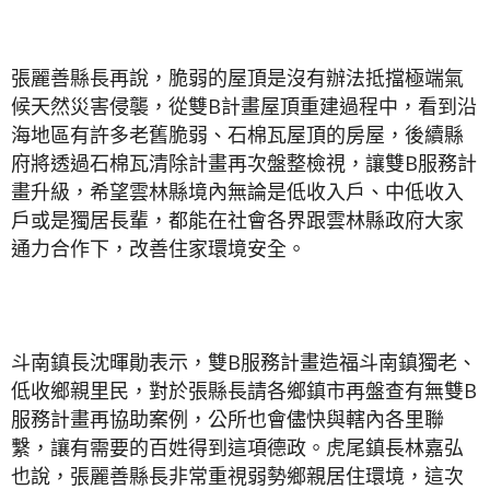
張麗善縣長再說，脆弱的屋頂是沒有辦法抵擋極端氣
候天然災害侵襲，從雙B計畫屋頂重建過程中，看到沿
海地區有許多老舊脆弱、石棉瓦屋頂的房屋，後續縣
府將透過石棉瓦清除計畫再次盤整檢視，讓雙B服務計
畫升級，希望雲林縣境內無論是低收入戶、中低收入
戶或是獨居長輩，都能在社會各界跟雲林縣政府大家
通力合作下，改善住家環境安全。
斗南鎮長沈暉勛表示，雙B服務計畫造福斗南鎮獨老、
低收鄉親里民，對於張縣長請各鄉鎮市再盤查有無雙B
服務計畫再協助案例，公所也會儘快與轄內各里聯
繫，讓有需要的百姓得到這項德政。虎尾鎮長林嘉弘
也說，張麗善縣長非常重視弱勢鄉親居住環境，這次