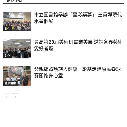
更多作者
市立圖書館舉辦「墨彩築夢」 王貴嬋現代
水墨個展
彰化
員高第23屆美術班畢業美展 邀請各界藝術
愛好者蒞...
彰化
父親節照護族人健康 彰基走進原民壘球
賽關懷身心靈
健康醫療