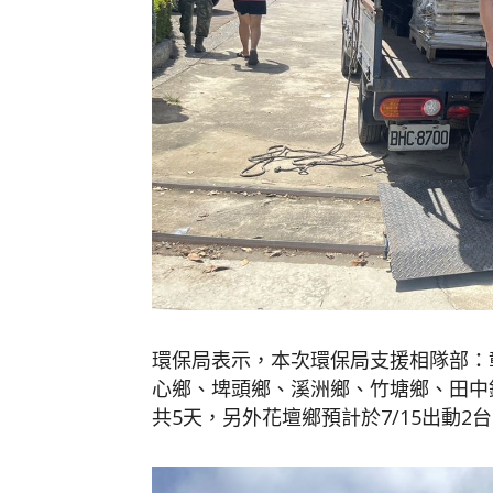
環保局表示，本次環保局支援相隊部：
心鄉、埤頭鄉、溪洲鄉、竹塘鄉、田中鎮
共5天，另外花壇鄉預計於7/15出動