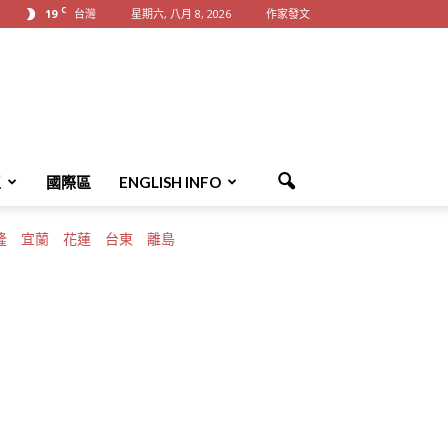
C
19
台灣
星期六, 八月 8, 2026
作家發文
區
國際區
ENGLISH INFO
隆
宜蘭
花蓮
台東
離島