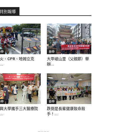
特別報導
台中
台中
火、CPR、哈姆立克
大甲岷山里（父親節）舉
..
辦...
台中
台中
興大學攜手三大醫療院
跌倒是長輩健康致命殺
..
手！...