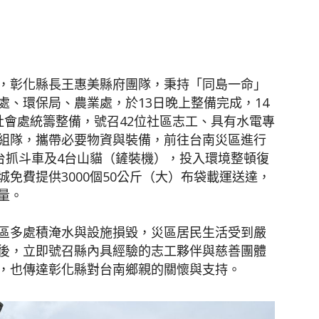
聞
，彰化縣長王惠美縣府團隊，秉持「同島一命」
、環保局、農業處，於13日晚上整備完成，14
社會處統籌整備，號召42位社區志工、具有水電專
組隊，攜帶必要物資與裝備，前往台南災區進行
網
台抓斗車及4台山貓（鏟裝機），投入環境整頓復
免費提供3000個50公斤（大）布袋載運送達，
量。
區多處積淹水與設施損毀，災區居民生活受到嚴
後，立即號召縣內具經驗的志工夥伴與慈善團體
，也傳達彰化縣對台南鄉親的關懷與支持。