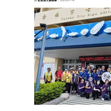
由
記者張文熹報導
-
2025-07-14