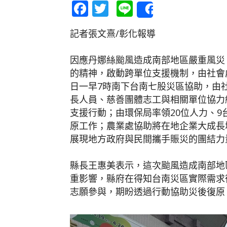
Facebook
Twitter
Line
Share
記者張文熹/彰化報導
因應丹娜絲颱風造成南部地區嚴重風災
的精神，啟動跨單位支援機制，由社會處
日一早7時南下台南七股災區協助，由
長人員、慈善團體志工與相關單位協力
支援行動；由環保局率領20位人力、9
原工作；農業處協助將在地企業大成長城
展現地方政府與民間攜手賑災的團結力
縣長王惠美表示，這次颱風造成南部地
重影響，縣府在得知台南災區實際需求
志願參與，期盼透過行動協助災後復原