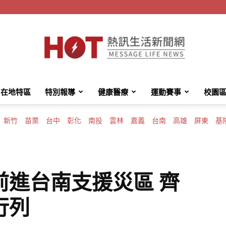
在地特區
特別報導
健康醫療
運動賽事
校園
HotMessage
新竹
苗栗
台中
彰化
南投
雲林
嘉義
台南
高雄
屏東
基
熱
前進台南支援災區 齊
行列