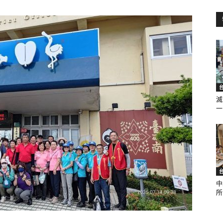
訊
生
滅
一.
活
中
所.
新