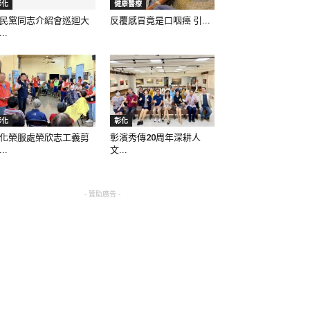
彰化
健康醫療
民黨同志介紹會巡迴大
反覆感冒竟是口咽癌 引...
..
彰化
彰化
化榮服處榮欣志工義剪
彰濱秀傳20周年深耕人
..
文...
- 贊助廣告 -