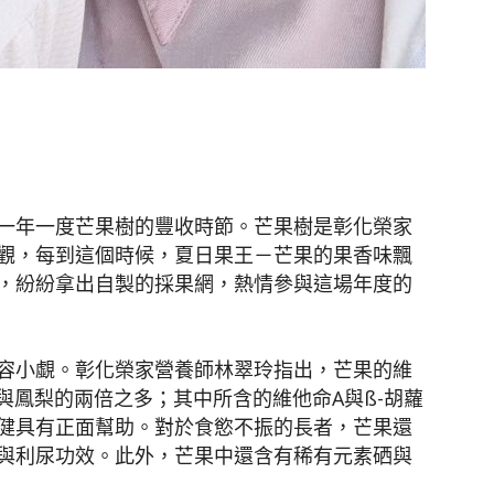
一年一度芒果樹的豐收時節。芒果樹是彰化榮家
觀，每到這個時候，夏日果王－芒果的果香味飄
，紛紛拿出自製的採果網，熱情參與這場年度的
容小覷。彰化榮家營養師林翠玲指出，芒果的維
蕉與鳳梨的兩倍之多；其中所含的維他命A與ß-胡蘿
健具有正面幫助。對於食慾不振的長者，芒果還
與利尿功效。此外，芒果中還含有稀有元素硒與