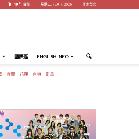
C
19
台灣
星期五, 八月 7, 2026
作家發文
區
國際區
ENGLISH INFO
隆
宜蘭
花蓮
台東
離島