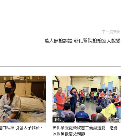
下一篇新聞
萬人健檢認證 彰化醫院檢驗室大蛻變
彰化
是口咽癌 引發因子非菸、
彰化榮服處榮欣志工義剪送愛 吃剉
冰消暑歡慶父親節