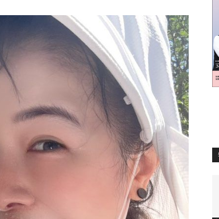
訊
生
活
新