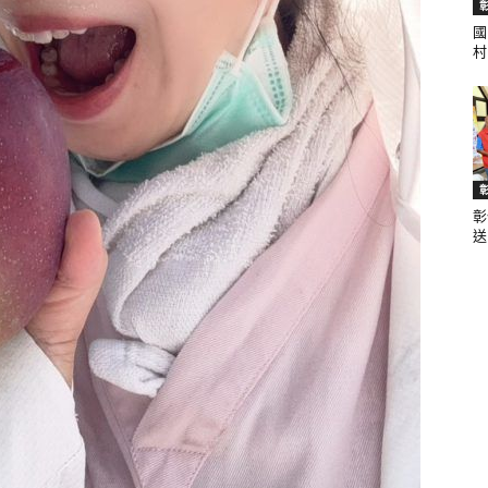
國
村.
聞
彰
網
送.