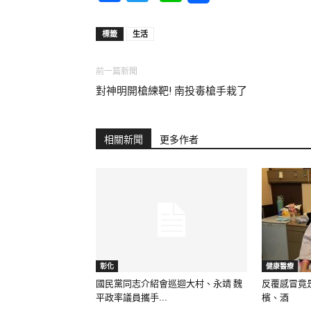
標籤
生活
前一篇新聞
對神明開槍練靶! 南投毒槍手栽了
相關新聞
更多作者
彰化
健康醫療
國民黨同志介紹會巡迴大村、永靖 魏
反覆感冒竟
平政率議員攜手...
檳、酒