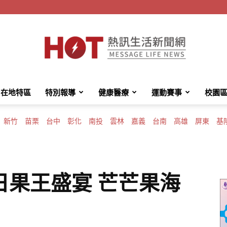
在地特區
特別報導
健康醫療
運動賽事
校園
HotMessage
新竹
苗栗
台中
彰化
南投
雲林
嘉義
台南
高雄
屏東
基
熱
日果王盛宴 芒芒果海