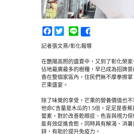
Facebook
Twitter
Line
Share
記者張文熹/彰化報導
在艷陽高照的盛夏中，又到了彰化榮家
佔地最廣最多的樹種，早已成為招牌景
香在整個家區內，住民們無不摩拳擦掌
芒果盛宴。
除了味覺的享受，芒果的營養價值也不
他命C含量是木瓜的1.5倍，足足是香
蔔素，對於改善乾眼症、色盲與視力保
能有效促進食慾，同時具有解渴、消暑
鋅，有助於提升免疫力。