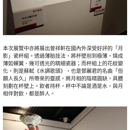
本次展覽中亦將展出曾祥軒在國內外深受好評的「月
影」瓷杯組。透過薄胎技法，將杯壁削到極薄，燒成
薄如蟬翼、幾可透光的精細瓷器；而杯組上的花紋變
化，則是蘇軾《水調歌頭》，也是鄧麗君的名曲「但
願人長久」所帶來的靈感，將月相的陰晴圓缺，具體
刻劃在杯壁上。飲者持杯，杯中不論是酒是水，與月
相伴對飲，都是醉人。