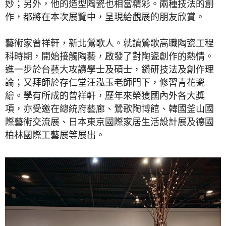
妙；另外，他的造型陶瓷也相當精彩。兩種技法的創
作，都將在本次展覽中，呈現給觀展的朋友欣賞。
藝術家曾祥軒，新北鶯歌人。就讀鶯歌高職陶瓷工程
科時期，開始接觸陶藝，啟發了對陶瓷創作的熱情。
進一步於台藝大攻讀學士及碩士，鑽研技法及創作理
論；又拜師於存仁堂汪泓玉老師門下，修習青花瓷
繪。學有所成的曾祥軒，歷年來榮獲國內外各大獎
項，亦受邀在總統府藝廊、鶯歌陶博館、韓國釜山國
際藝術交流展、日本東京國際家居生活設計展及德國
柏林國際工藝展等展出。