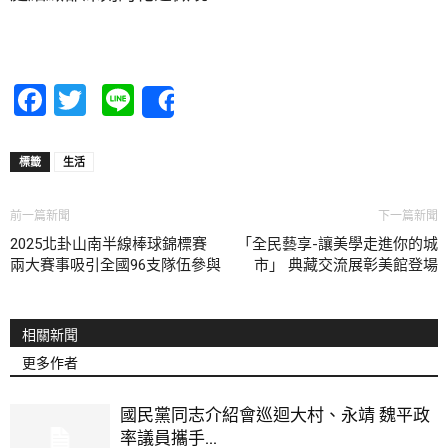
Facebook
Twitter
Line
Share
標籤
生活
前一篇新聞
下一篇新聞
2025北卦山南半線棒球錦標賽
「全民藝享-讓美學走進你的城
兩大賽事吸引全國96支隊伍參與
市」 典藏交流展彰美館登場
相關新聞
更多作者
國民黨同志介紹會巡迴大村、永靖 魏平政
率議員攜手...