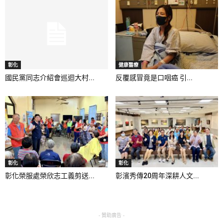
彰化
健康醫療
國民黨同志介紹會巡迴大村...
反覆感冒竟是口咽癌 引...
彰化
彰化
彰化榮服處榮欣志工義剪送...
彰濱秀傳20周年深耕人文...
- 贊助廣告 -