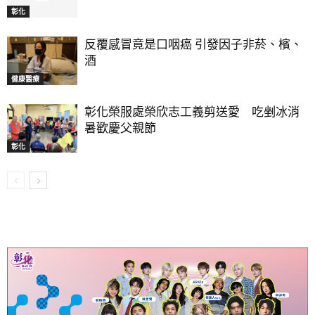
彰化
反覆感冒竟是口咽癌 引發因子非菸、檳、
酒
健康醫療
彰化榮服處榮欣志工義剪送愛 吃剉冰消
暑歡慶父親節
彰化