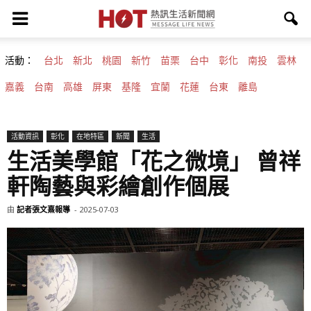
活動：
台北
新北
桃園
新竹
苗栗
台中
彰化
南投
雲林
嘉義
台南
高雄
屏東
基隆
宜蘭
花蓮
台東
離島
活動資訊
彰化
在地特區
新聞
生活
生活美學館「花之微境」 曾祥
軒陶藝與彩繪創作個展
由
記者張文熹報導
-
2025-07-03