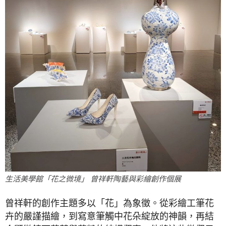
生活美學館「花之微境」 曾祥軒陶藝與彩繪創作個展
曾祥軒的創作主題多以「花」為象徵。從彩繪工筆花
卉的嚴謹描繪，到寫意筆觸中花朵綻放的神韻，再結