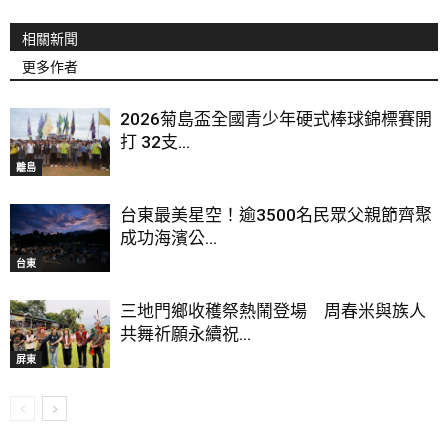
相關新聞
更多作者
2026菊島盃全國青少年硬式棒球錦標賽開
打 32支...
離島
台東最美星空！逾3500名民眾父親節齊聚
成功海濱公...
台東
三地門鄉收穫祭熱鬧登場 周春米與族人
共舞祈願永續祝...
屏東