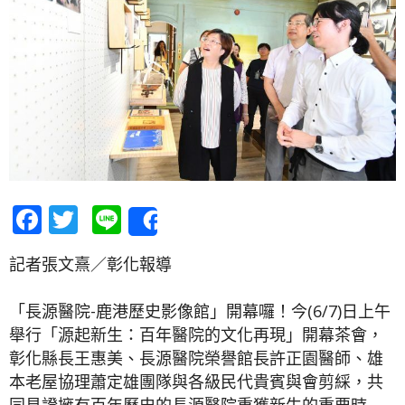
Facebook
Twitter
Line
Share
記者張文熹／彰化報導
「長源醫院-鹿港歷史影像館」開幕囉！今(6/7)日上午
舉行「源起新生：百年醫院的文化再現」開幕茶會，
彰化縣長王惠美、長源醫院榮譽館長許正園醫師、雄
本老屋協理蕭定雄團隊與各級民代貴賓與會剪綵，共
同見證擁有百年歷史的長源醫院重獲新生的重要時