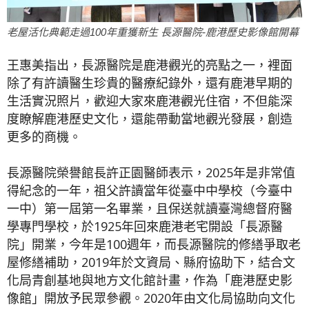
老屋活化典範走過100年重獲新生 長源醫院-鹿港歷史影像館開幕
王惠美指出，長源醫院是鹿港觀光的亮點之一，裡面
除了有許讀醫生珍貴的醫療紀錄外，還有鹿港早期的
生活實況照片，歡迎大家來鹿港觀光住宿，不但能深
度瞭解鹿港歷史文化，還能帶動當地觀光發展，創造
更多的商機。
長源醫院榮譽館長許正園醫師表示，2025年是非常值
得紀念的一年，祖父許讀當年從臺中中學校（今臺中
一中）第一屆第一名畢業，且保送就讀臺灣總督府醫
學專門學校，於1925年回來鹿港老宅開設「長源醫
院」開業，今年是100週年，而長源醫院的修繕爭取老
屋修繕補助，2019年於文資局、縣府協助下，結合文
化局青創基地與地方文化館計畫，作為「鹿港歷史影
像館」開放予民眾參觀。2020年由文化局協助向文化