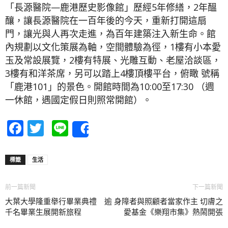
「長源醫院—鹿港歷史影像館」歷經5年修繕，2年醞
釀，讓長源醫院在一百年後的今天，重新打開這扇
門，讓光與人再次走進，為百年建築注入新生命。館
內規劃以文化策展為軸，空間體驗為徑，1樓有小本愛
玉及常設展覽，2樓有特展、光雕互動、老屋洽談區，
3樓有和洋茶席，另可以踏上4樓頂樓平台，俯瞰 號稱
「鹿港101」的景色。開館時間為10:00至17:30 （週
一休館，遇國定假日則照常開館）。
Facebook
Twitter
Line
Share
標籤
生活
前一篇新聞
下一篇新聞
大葉大學隆重舉行畢業典禮 逾
身障者與照顧者當家作主 切膚之
千名畢業生展開新旅程
愛基金《樂翔市集》熱鬧開張