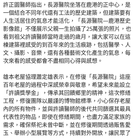
許正園醫師指出，長源醫院坐落在鹿港的正中心，是
一個結合不同年代還有工法的歷史建築，但建築要有
人生活居住的氣息才能活化，「長源醫院—鹿港歷史
影像館」不僅展示父親一生拍攝了25萬張的照片，也
看到祖父許讀醫師當時走過的歲月，讓大家可以在這
棟建築裡感受的到百年來的生活痕跡，包括醫學、人
文、攝影、音樂，還有各種藝術文化產生的氣息，每
次來看的感受都會不盡相同心得與感想。
雄本老屋協理蕭定雄表示，在修復「長源醫院」這座
百年老屋的過程中深感榮幸與敬意，希望未來能設立
「許讀獎學金」，傳承其回饋鄉里的精神，這次修繕
工程，修復團隊以嚴謹的博物館標準，小心保存老屋
內的所有物件，並與許讀醫師的後代共同篩選其最具
代表性的物品，即使在修繕期間，也盡力滿足家族的
需求，確保祭祀未曾中斷，並在修復期間透過販售愛
玉、舉辦小型展覽等方式，持續對外開放，讓民眾了