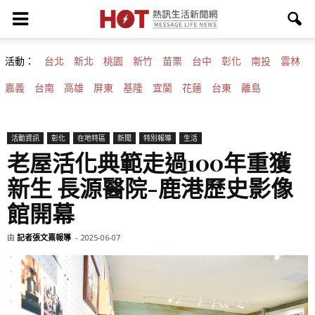
活動：
台北
新北
桃園
新竹
苗栗
台中
彰化
南投
雲林
嘉義
台南
高雄
屏東
基隆
宜蘭
花蓮
台東
離島
活動資訊
彰化
在地特區
新聞
特別報導
生活
老屋活化典範走過100年重獲
新生 長源醫院-鹿港歷史影像
館開幕
由
記者張文熹報導
-
2025-06-07