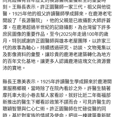
刻。王縣長表示，許正園醫師一家三代，祖父與他從
醫，1925年他的祖父許讀醫師學成歸來，在鹿港老宅
開設了「長源醫院」，他的父親是已故攝影大師許蒼
澤，在鹿港超過半世紀的記錄攝影，為台灣留下許多
庶民圖像的重要作品，至今(2025)年走過100年的歲
月，特別感謝許正園醫師與雄本老屋團隊，以許家三
代的故事為軸心，持續透過研究、訪談、文物蒐集以
及影像資料的彙整，讓珍貴的鹿港老建築轉化為地方
的百年文化基地，讓更多人認識鹿港這塊文化資源豐
沛的寶地。
縣長王惠美表示，1925年許讀醫生學成歸來於鹿港開
業服務鄉親，當時除了在院內看診之外，許醫生騎著
摩托車大街小巷去幫人家看診，就好比近二年衛福部
新推出的醫生下鄉看診政策不謀而合，可見許醫生的
聰穎智慧與仁心仁術。許正園醫師在忙碌從醫的同
時，基於對家族的情感及使命，把這一棟建築重新賦