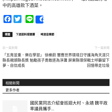
中的高雄款下酒菜。
Facebook
Twitter
Line
Share
標籤
下酒菜料理競賽
啤酒音樂節
前一篇新聞
下一篇新聞
「五育並重．樂在學習」 徐榛蔚
響應世界環境日守護海角天涯只
縣長親頒縣長獎 勉勵孩子勇敢逐
為淨灘 屏東縣環保戰士呼籲留下
夢、自信成長
回憶帶走垃圾
相關新聞
更多作者
國民黨同志介紹會巡迴大村、永靖 魏平政
率議員攜手...