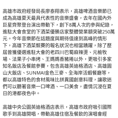
高雄市政府經發局長廖泰翔表示，高雄啤酒音樂節已
成為高雄夏天最具代表性的音樂盛會，去年在國內外
巨星齊聚登台演出帶動下，創下8萬人次的參與紀錄，
進駐大會食堂的下酒菜優勝店家整體營業額突破250萬
元。今年音樂節在話題度與期待值達到高峰的情形
下，高雄下酒菜競賽的報名狀況也相當踴躍，除了歷
屆曾獲優選進駐大會的老四川巴蜀麻辣燙、元榆牧
場、法果子小串烤、王媽媽香豬捲以外，更吸引多家
知名飯店及餐館參賽，包含高雄英迪格酒店、高雄圓
山大飯店、SUNMAI金色三麥、全海岸活蝦餐廳等，
都以高雄特色的食材風味比拼異國創意料理，讓歌迷
們可以聽著音樂一口啤酒、一口美食，盡情沉浸在夏
日的港都夜色中。
高雄中央公園英迪格酒店表示，高雄市政府吸引國際
歌手到高雄開唱，帶動高雄住宿及餐飲的演唱會經