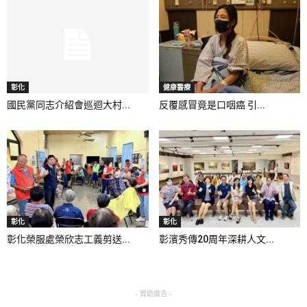
彰化
健康醫療
國民黨同志介紹會巡迴大村...
反覆感冒竟是口咽癌 引...
彰化
彰化
彰化榮服處榮欣志工義剪送...
彰濱秀傳20周年深耕人文...
- 贊助廣告 -