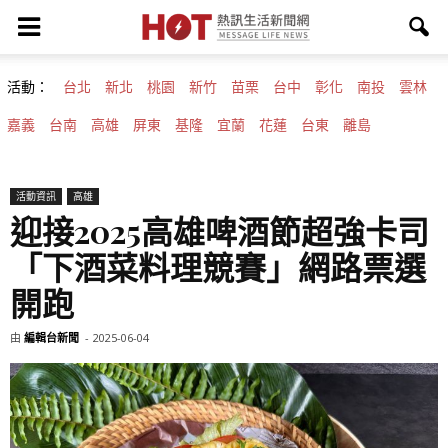
活動：
台北
新北
桃園
新竹
苗栗
台中
彰化
南投
雲林
嘉義
台南
高雄
屏東
基隆
宜蘭
花蓮
台東
離島
活動資訊
高雄
迎接2025高雄啤酒節超強卡司
「下酒菜料理競賽」網路票選
開跑
由
編輯台新聞
-
2025-06-04