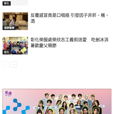
彰化
反覆感冒竟是口咽癌 引發因子非菸、檳、
酒
健康醫療
彰化榮服處榮欣志工義剪送愛 吃剉冰消
暑歡慶父親節
彰化