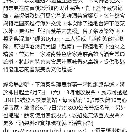
派歌手，以及超過20組重量級藝人，卡司陣容強大，
門票更在開賣後2分鐘內火速完售，創下歷年最快紀
錄，為提供歌迷們更完善的啤酒美食饗宴，每年都會
與特定國家進行海外交流，本次除了道地台灣下酒菜
以外，更派出「假面螢幕夫妻檔」曾子余及梁舒涵，
與瑞典混血小師弟Dylan，三人組成「越南美食特搜
隊」前往啤酒消費大國「越南」一探道地的下酒菜之
精髓，並選出一家越南特色店家進駐高雄啤酒音樂節
設攤，將越南特色美食原汁原味帶來高雄，提供歌迷
們最難忘的音樂美食文化體驗。
經發局說明，下酒菜料理競賽第一階段網路票選，將
於即日起至6月7日 （六）13時開放投票，民眾可透過
LINE帳號登入投票網站，每天就有10張票投給10間心
儀店家，並將於6月7日(六)18:00公布晉級名單。另外
也提醒，請勿使用無痕模式，以避免無法登入投票。
更多下酒菜料理資訊現在就上活動官網
(https://ksgourmetdish.com.tw/），每天選出你心