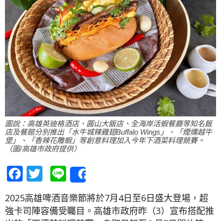
圖說：高雄英迪格酒店、圓山大飯店、全海岸活蝦餐廳等知名飯
店及餐館分別推出「水牛城辣雞翅Buffalo Wings」、「煙燻越牛
堡」、「香辣花雕蝦」等創意料理加入今年下酒菜料理競賽。
（圖/高雄市政府提供）
Facebook
Twitter
Line
Share
2025高雄啤酒音樂節將於7月4日至6日盛大登場，超
強卡司陣容備受矚目。高雄市政府昨（3）宣布搭配推