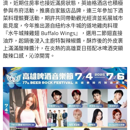
濟，近期住房率也接近滿房狀態，英迪格酒店也積極
參與市府活動，推廣自家飯店品牌，連三年參加下酒
菜料理競賽活動，期許共同帶動觀光經濟並拓展城市
能見度，今年推出源自紐約水牛城的道地雞肉料理
『水牛城辣雞翅 Buffalo Wings』，選用二節翅直接
油炸，起鍋後浸入主廚特製辣椒醬，酥炸後的外皮裹
上滿滿酸辣醬汁，在炎熱的高雄夏日搭配冰啤酒突顯
酸辣口感，沁涼開胃。