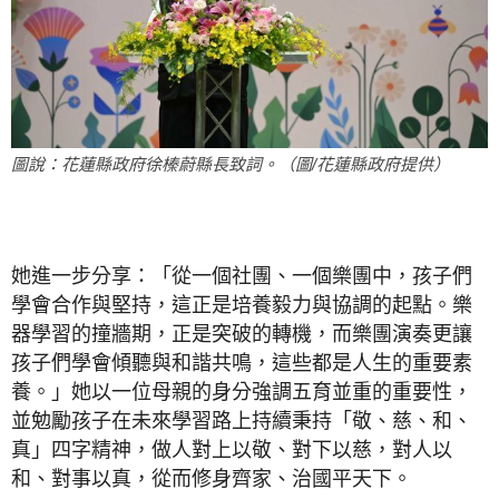
圖說：花蓮縣政府徐榛蔚縣長致詞。（圖/花蓮縣政府提供）
她進一步分享：「從一個社團、一個樂團中，孩子們
學會合作與堅持，這正是培養毅力與協調的起點。樂
器學習的撞牆期，正是突破的轉機，而樂團演奏更讓
孩子們學會傾聽與和諧共鳴，這些都是人生的重要素
養。」她以一位母親的身分強調五育並重的重要性，
並勉勵孩子在未來學習路上持續秉持「敬、慈、和、
真」四字精神，做人對上以敬、對下以慈，對人以
和、對事以真，從而修身齊家、治國平天下。