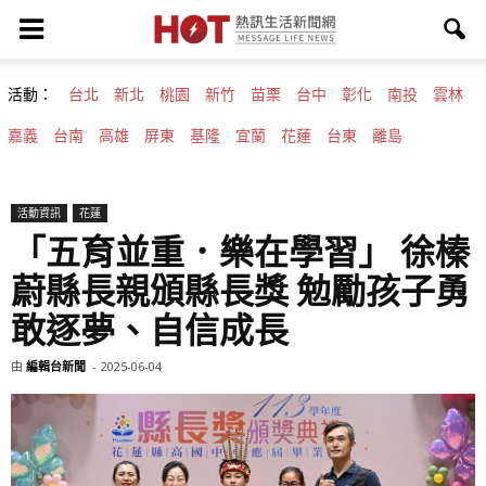
活動：
台北
新北
桃園
新竹
苗栗
台中
彰化
南投
雲林
嘉義
台南
高雄
屏東
基隆
宜蘭
花蓮
台東
離島
活動資訊
花蓮
「五育並重．樂在學習」 徐榛
蔚縣長親頒縣長獎 勉勵孩子勇
敢逐夢、自信成長
由
編輯台新聞
-
2025-06-04