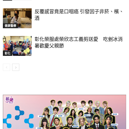
反覆感冒竟是口咽癌 引發因子非菸、檳、
酒
健康醫療
彰化榮服處榮欣志工義剪送愛 吃剉冰消
暑歡慶父親節
彰化