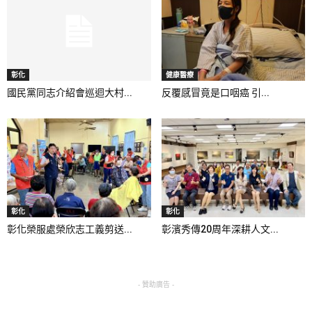
彰化
健康醫療
國民黨同志介紹會巡迴大村...
反覆感冒竟是口咽癌 引...
彰化
彰化
彰化榮服處榮欣志工義剪送...
彰濱秀傳20周年深耕人文...
- 贊助廣告 -