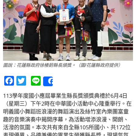
圖說：花蓮縣政府徐榛蔚縣長頒獎。（圖/花蓮縣政府提供）
Facebook
Twitter
Line
Share
113學年度國小應屆畢業生縣長獎頒獎典禮於6月4日
（星期三）下午2時在中華國小活動中心隆重舉行。在
明義國小舞蹈班浪漫的舞蹈演出及絲竹室內樂團富童
趣的音樂演奏中揭開序幕，為活動增添浪漫、開朗、
活潑的氛圍。本次共有來自全縣105所國小、共172位
表現優異、品德兼備的畢業生榮獲縣長獎，現場氣氛