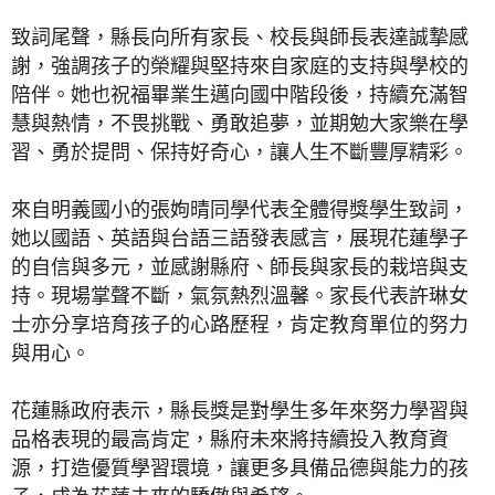
致詞尾聲，縣長向所有家長、校長與師長表達誠摯感
謝，強調孩子的榮耀與堅持來自家庭的支持與學校的
陪伴。她也祝福畢業生邁向國中階段後，持續充滿智
慧與熱情，不畏挑戰、勇敢追夢，並期勉大家樂在學
習、勇於提問、保持好奇心，讓人生不斷豐厚精彩。
來自明義國小的張姁晴同學代表全體得獎學生致詞，
她以國語、英語與台語三語發表感言，展現花蓮學子
的自信與多元，並感謝縣府、師長與家長的栽培與支
持。現場掌聲不斷，氣氛熱烈溫馨。家長代表許琳女
士亦分享培育孩子的心路歷程，肯定教育單位的努力
與用心。
花蓮縣政府表示，縣長獎是對學生多年來努力學習與
品格表現的最高肯定，縣府未來將持續投入教育資
源，打造優質學習環境，讓更多具備品德與能力的孩