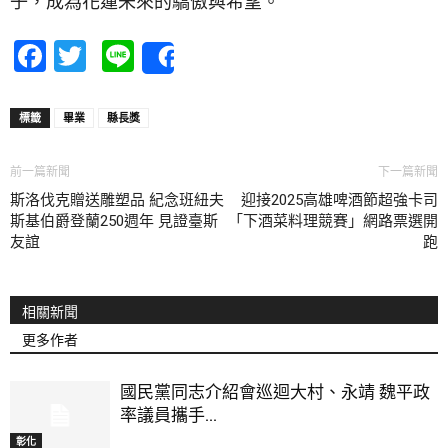
子，成為花蓮未來的驕傲與希望。
Facebook
Twitter
Line
Share
標籤
畢業
縣長獎
前一篇新聞
下一篇新聞
斯洛伐克贈送雕塑品 紀念班紐夫
迎接2025高雄啤酒節超強卡司
斯基伯爵登蘭250週年 見證臺斯
「下酒菜料理競賽」網路票選開
友誼
跑
相關新聞
更多作者
國民黨同志介紹會巡迴大村、永靖 魏平政
率議員攜手...
彰化