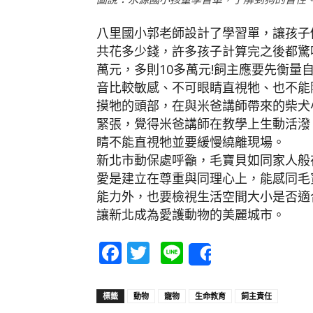
八里國小郭老師設計了學習單，讓孩子們
共花多少錢，許多孩子計算完之後都驚
萬元，多則10多萬元!飼主應要先衡
音比較敏感、不可眼睛直視牠、也不能
摸牠的頭部，在與米爸講師帶來的柴犬
緊張，覺得米爸講師在教學上生動活潑
睛不能直視牠並要緩慢繞離現場。
新北市動保處呼籲，毛寶貝如同家人般
愛是建立在尊重與同理心上，能感同毛
能力外，也要檢視生活空間大小是否適
讓新北成為愛護動物的美麗城市。
Facebook
Twitter
Line
Share
標籤
動物
寵物
生命教育
飼主責任