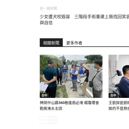
前一篇新聞
少女遭犬咬毀容 三階段手術重建上唇找回笑
與自信
相關新聞
更多作者
台中
台中
神岡中山路360巷逢雨必淹 楊瓊瓔會
王凱猝逝掀
勘揪淹水主因
險的不是熬夜