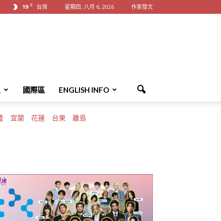
C
19
台灣
星期四, 八月 6, 2026
作家發文
區
國際區
ENGLISH INFO
隆
宜蘭
花蓮
台東
離島