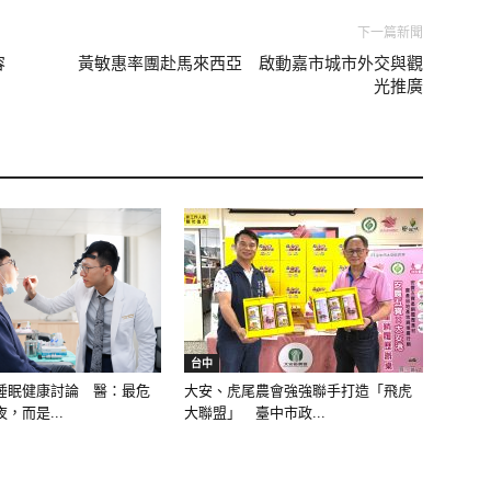
下一篇新聞
容
黃敏惠率團赴馬來西亞 啟動嘉市城市外交與觀
光推廣
台中
睡眠健康討論 醫：最危
大安、虎尾農會強強聯手打造「飛虎
，而是...
大聯盟」 臺中市政...