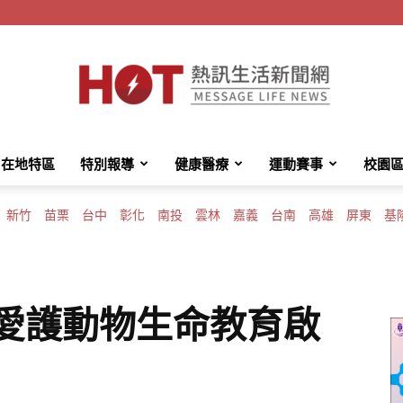
在地特區
特別報導
健康醫療
運動賽事
校園
HotMessage
新竹
苗栗
台中
彰化
南投
雲林
嘉義
台南
高雄
屏東
基
熱
 愛護動物生命教育啟