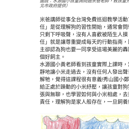
圖說：水源國小孩童詢問過米爸老師，教孩童
北市政府提供）
米爸講師從事全台灣免費巡迴教學活動7
任」是從理解狗的習性開始，通常會問
只剩下呼吸聲，沒有人喜歡被陌生人摸
任」就是讓尊重變成每天的行動指南，
主卻認為狗也要一同享受這場美麗的轟
個好飼主。
水源國小黃老師看到孩童實際上課時，
靜地讓小米走過去，沒有任何人發出聲
解牠，覺得這課程很有意義!秀山國小
給正處於躁動的小米紓壓，讓孩童對狗
張與無聊，也學習如何與小米相處，去
責任，理解狗是家人般存在，一旦飼養