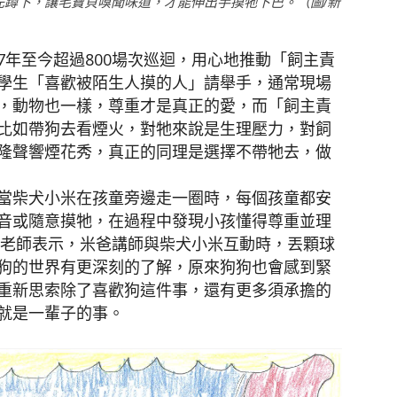
先蹲下，讓毛寶貝嗅聞味道，才能伸出手摸牠下巴。（圖/新
年至今超過800場次巡迴，用心地推動「飼主責
學生「喜歡被陌生人摸的人」請舉手，通常現場
，動物也一樣，尊重才是真正的愛，而「飼主責
比如帶狗去看煙火，對牠來說是生理壓力，對飼
隆聲響煙花秀，真正的同理是選擇不帶牠去，做
當柴犬小米在孩童旁邊走一圈時，每個孩童都安
音或隨意摸牠，在過程中發現小孩懂得尊重並理
鄭老師表示，米爸講師與柴犬小米互動時，丟顆球
狗的世界有更深刻的了解，原來狗狗也會感到緊
重新思索除了喜歡狗這件事，還有更多須承擔的
就是一輩子的事。