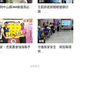
台中
台中
岡中山路360巷逢雨必...
王凱猝逝掀睡眠健康討
論 ...
台中
新聞
安、虎尾農會強強聯手
守護居家安全 南投縣環
..
保...
- 贊助廣告 -