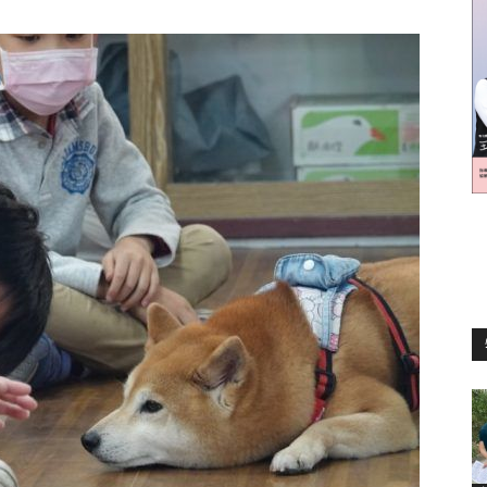
訊
生
活
新