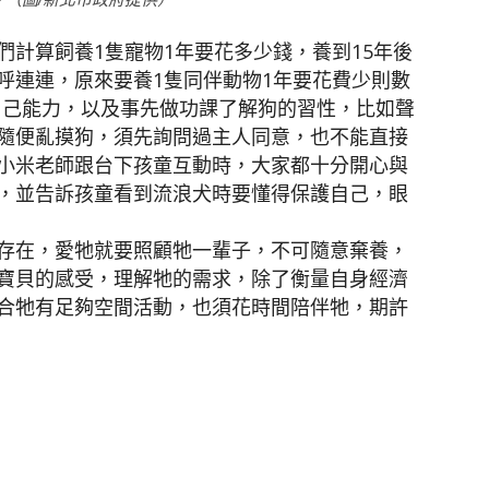
計算飼養1隻寵物1年要花多少錢，養到15年後
呼連連，原來要養1隻同伴動物1年要花費少則數
量自己能力，以及事先做功課了解狗的習性，比如聲
隨便亂摸狗，須先詢問過主人同意，也不能直接
小米老師跟台下孩童互動時，大家都十分開心與
，並告訴孩童看到流浪犬時要懂得保護自己，眼
存在，愛牠就要照顧牠一輩子，不可隨意棄養，
寶貝的感受，理解牠的需求，除了衡量自身經濟
合牠有足夠空間活動，也須花時間陪伴牠，期許