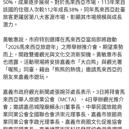
50%，成果逐步展現。對於馬來西亞市場，113年來自
該國的住宿人次較112年成長38%，同年馬來西亞赴臺
旅客更躍居第八大客源市場，彰顯其市場規模與成長
潛力。
黃敏惠說，市府特別選擇在馬來西亞當局即將啟動
「2026馬來西亞旅遊年」之際舉辦推介會，期望乘勢
而上，開啟雙邊觀光與文化交流新契機。黃敏惠市長
也透露，活動現場將安排嘉義市「大白熊」與觀光署
「喔熊」同臺，藉由「熊熊的熱情」邀請馬來西亞的
朋友來嘉義市遊玩。
嘉義市政府觀光新聞處張婉芬處長表示，3日將拜會馬
來西亞華人旅遊業公會（MCTA），4日舉辦觀光推介
會；邀請嘉邑城隍廟賴永川董事長、中華民國旅館商
業同業公會全國聯合會洪崇元理事長、嘉義市旅館商
業同業公會李啟光理事長、嘉義市商圈文化促進協會