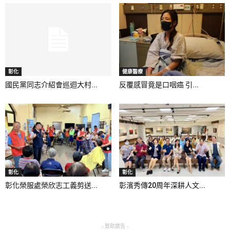
彰化
健康醫療
國民黨同志介紹會巡迴大村...
反覆感冒竟是口咽癌 引...
彰化
彰化
彰化榮服處榮欣志工義剪送...
彰濱秀傳20周年深耕人文...
- 贊助廣告 -