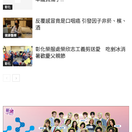
彰化
反覆感冒竟是口咽癌 引發因子非菸、檳、
酒
健康醫療
彰化榮服處榮欣志工義剪送愛 吃剉冰消
暑歡慶父親節
彰化