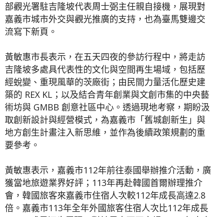
部觀光署駐吉隆坡代表周士弼主任親自接機，展現對
嘉義市城市外交與觀光推廣的支持，也為臺馬雙邊交
流寫下新頁。
黃敏惠市長表示，在五天四夜的參訪行程中，將走訪
吉隆坡多處具代表性的文化與空間再生場域，包括歷
經蛻變、重現風華的茨廠街；由民間力量活化歷史建
築的 REX KL；以及結合青年創業與文創市集的中央藝
術坊與 GMBB 創意社區中心。透過現地考察，期盼汲
取創新設計與經營模式，為嘉義市「舊城創新生」與
地方創生計畫注入新思維，並作為後續政策規劃的重
要參考。
黃敏惠表示，嘉義市112年前往泰國舉辦推介活動，廣
獲當地旅遊業界好評；113年再赴韓國首爾辦理推介
會，韓國旅客來嘉義市住宿人次較112年成長高達2.8
倍。嘉義市113年全年外國旅客住宿人次比112年成長