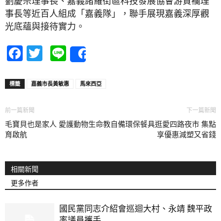
劉慶宗理事長、嘉義諸羅街區科技發展協會游貴襴理
事長等近百人組成「嘉義隊」，聯手展現嘉義深厚觀
光底蘊與接待實力。
Facebook
Twitter
Line
Share
標籤
嘉義市長黃敏惠
馬來西亞
前一篇新聞
下一篇新聞
毛寶貝也是家人 愛護動物生命教
自備環保餐具逛愛四路夜市 集點
育啟航
享優惠減塑又省錢
相關新聞
更多作者
國民黨同志介紹會巡迴大村、永靖 魏平政
率議員攜手...