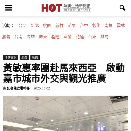
活動：
台北
新北
桃園
新竹
苗栗
台中
彰化
南投
雲林
嘉義
台南
高雄
屏東
基隆
宜蘭
花蓮
台東
離島
活動資訊
嘉義
新聞
黃敏惠率團赴馬來西亞 啟動
嘉市城市外交與觀光推廣
由
記者陳宜琳報導
-
2025-06-02