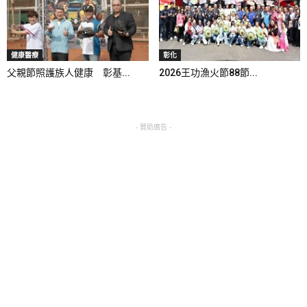
健康醫療
彰化
父親節照護族人健康 彰基...
2026王功漁火節88節...
- 贊助廣告 -