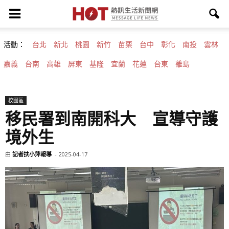
活動：
台北
新北
桃園
新竹
苗栗
台中
彰化
南投
雲林
嘉義
台南
高雄
屏東
基隆
宜蘭
花蓮
台東
離島
校園區
移民署到南開科大 宣導守護
境外生
由
記者扶小萍報導
-
2025-04-17