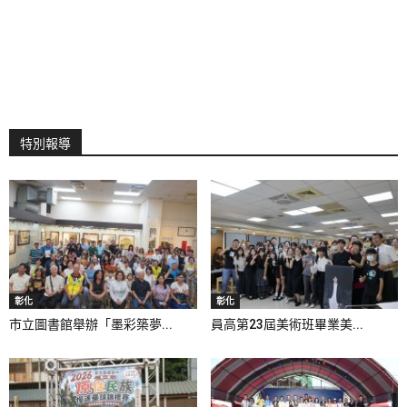
特別報導
彰化
彰化
市立圖書館舉辦「墨彩築夢...
員高第23屆美術班畢業美...