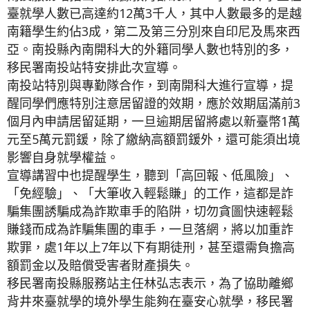
臺就學人數已高達約12萬3千人，其中人數最多的是越
南籍學生約佔3成，第二及第三分別來自印尼及馬來西
亞。南投縣內南開科大的外籍同學人數也特別的多，
移民署南投站特安排此次宣導。
南投站特別與專勤隊合作，到南開科大進行宣導，提
醒同學們應特別注意居留證的效期，應於效期屆滿前3
個月內申請居留延期，一旦逾期居留將處以新臺幣1萬
元至5萬元罰鍰，除了繳納高額罰鍰外，還可能須出境
影響自身就學權益。
宣導講習中也提醒學生，聽到「高回報、低風險」、
「免經驗」、「大筆收入輕鬆賺」的工作，這都是詐
騙集團誘騙成為詐欺車手的陷阱，切勿貪圖快速輕鬆
賺錢而成為詐騙集團的車手，一旦落網，將以加重詐
欺罪，處1年以上7年以下有期徒刑，甚至還需負擔高
額罰金以及賠償受害者財產損失。
移民署南投縣服務站主任林弘志表示，為了協助離鄉
背井來臺就學的境外學生能夠在臺安心就學，移民署