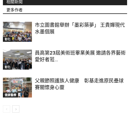
相關新聞
更多作者
市立圖書館舉辦「墨彩築夢」 王貴嬋現代
水墨個展
彰化
員高第23屆美術班畢業美展 邀請各界藝術
愛好者蒞...
彰化
父親節照護族人健康 彰基走進原民壘球
賽關懷身心靈
健康醫療