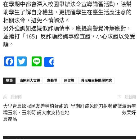
在學期中都會深入校園舉辦法令宣導講習活動，除幫
助學生了解自身權益，更提醒學生在臺生活應注意的
相關法令，避免不慎觸法。
另外強調如遇疑似詐騙情事，應提高警覺冷靜應對，
並撥打「165」反詐騙諮詢專線查證，小心求證以免受
騙。
Facebook
Twitter
Line
Share
標籤
南開科大宣導
專勤隊
居留證
移民署南投縣服務站
前一篇新聞
下一篇新聞
大里青農鄒冠民友善種植鮮甜的
早期肝癌免開刀射頻或微波治療
糯玉米、玉米筍 請大家支持在地
效果好
農產品