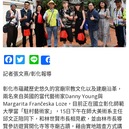
Facebook
Twitter
Line
Share
記者張文熹/彰化報導
彰化市蘊藏歷史悠久的宮廟宗教文化以及建廟沿革，
兩名來自英國的當代藝術家Danny Young與
Margarita Frančeska Loze，目前正在國立彰化師範
大學當「駐村藝術家」，15日下午在師大美術系主任
邱文正陪同下，和林世賢市長相見歡，並由林市長導
覽參訪遊賞開化寺等寺廟古蹟，藉由實地踏查方式講