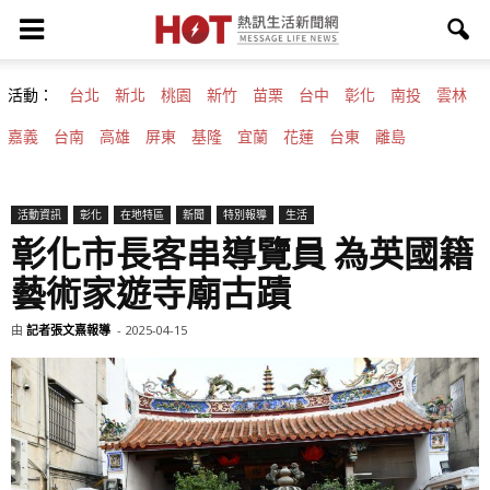
活動：
台北
新北
桃園
新竹
苗栗
台中
彰化
南投
雲林
嘉義
台南
高雄
屏東
基隆
宜蘭
花蓮
台東
離島
活動資訊
彰化
在地特區
新聞
特別報導
生活
彰化市長客串導覽員 為英國籍
藝術家遊寺廟古蹟
由
記者張文熹報導
-
2025-04-15