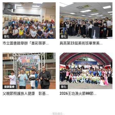
彰化
彰化
市立圖書館舉辦「墨彩築夢...
員高第23屆美術班畢業美...
健康醫療
彰化
父親節照護族人健康 彰基...
2026王功漁火節88節...
- 贊助廣告 -