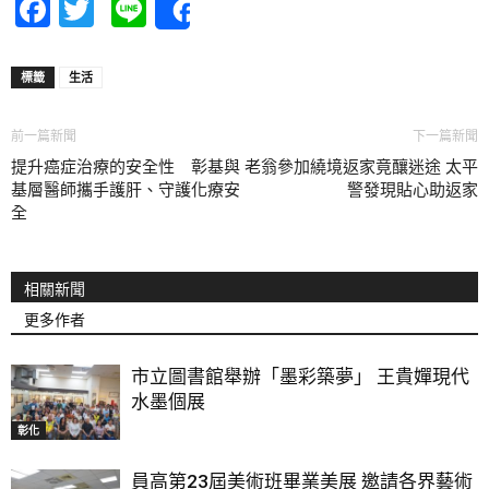
Facebook
Twitter
Line
Share
標籤
生活
前一篇新聞
下一篇新聞
提升癌症治療的安全性 彰基與
老翁參加繞境返家竟釀迷途 太平
基層醫師攜手護肝、守護化療安
警發現貼心助返家
全
相關新聞
更多作者
市立圖書館舉辦「墨彩築夢」 王貴嬋現代
水墨個展
彰化
員高第23屆美術班畢業美展 邀請各界藝術