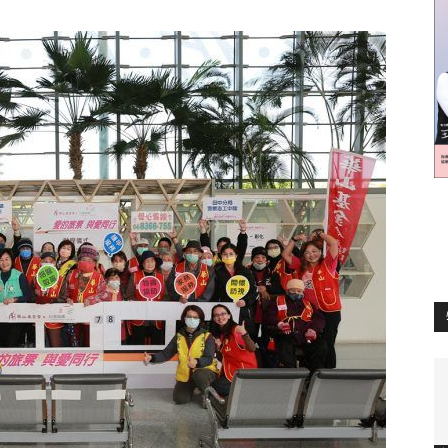
訊
生
活
新