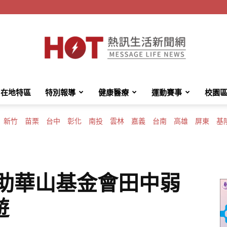
在地特區
特別報導
健康醫療
運動賽事
校園
HotMessage
新竹
苗栗
台中
彰化
南投
雲林
嘉義
台南
高雄
屏東
基
熱
 助華山基金會田中弱
遊