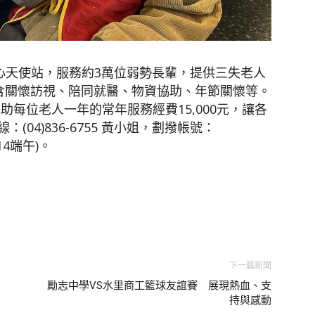
心天使站，服務約3萬位弱勢長輩，提供三失老人
包含關懷訪視、陪同就醫、物資協助、年節關懷等。
助每位老人一年的常年服務經費15,000元，讓各
04)836-6755 黃小姐，劃撥帳號：
14端午)。
下一篇新聞
勵志中學VS水里商工籃球友誼賽 展現熱血、支
持與感動