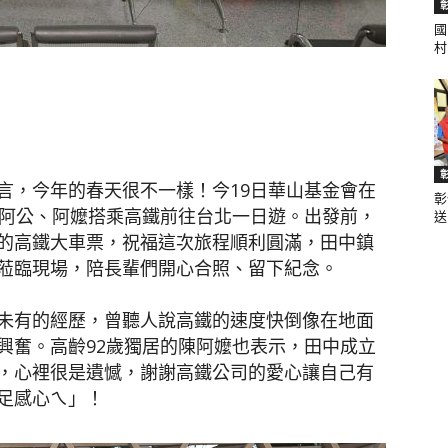
國
村.
聞
言，今年的春天很不一樣！今19日華山基金會在
彰
網
的阿公、阿嬤搭乘高鐵前往台北一日遊。出發前，
送.
的高鐵大車票，祝福這次旅程順利圓滿，田中鎮
蒞臨現場，陪長輩們開心合照、留下紀念。
未有的經歷，曾聽人說高鐵的速度快倒像在地面
興奮。高齡92歲獨居的陳阿嬤也表示，田中成立
，心裡很是遺憾，謝謝高鐵公司的愛心讓自己有
足感心ㄟ」！