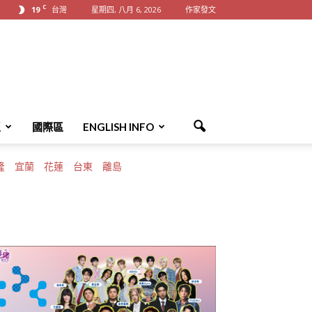
C
19
台灣
星期四, 八月 6, 2026
作家發文
區
國際區
ENGLISH INFO
隆
宜蘭
花蓮
台東
離島