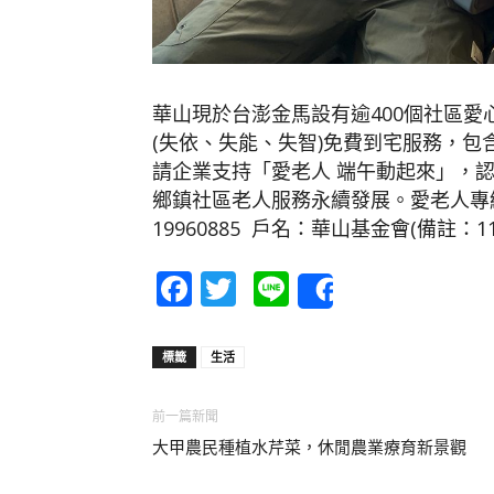
華山現於台澎金馬設有逾400個社區愛
(失依、失能、失智)免費到宅服務，
請企業支持「愛老人 端午動起來」，認
鄉鎮社區老人服務永續發展。愛老人專線：(
19960885 戶名：華山基金會(備註：1
Facebook
Twitter
Line
Share
標籤
生活
前一篇新聞
大甲農民種植水芹菜，休閒農業療育新景觀