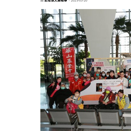
由
記者張文熹報導
-
2025-03-20