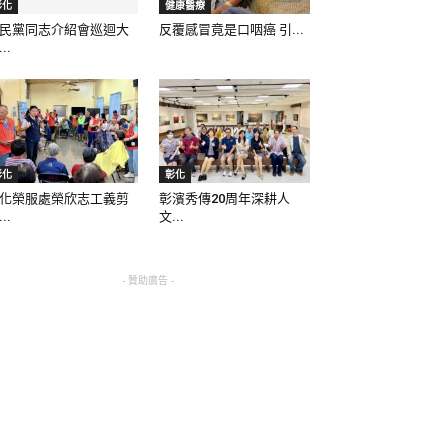
彰化
健康醫療
民黨同志介紹會巡迴大
反覆感冒竟是口咽癌 引...
..
彰化
彰化
化榮服處榮欣志工義剪
彰濱秀傳20周年深耕人
..
文...
- 贊助廣告 -