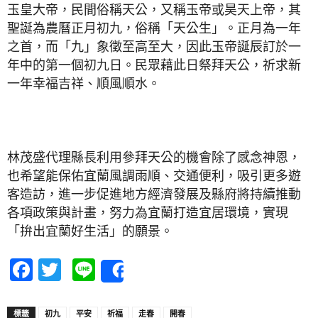
玉皇大帝，民間俗稱天公，又稱玉帝或昊天上帝，其
聖誕為農曆正月初九，俗稱「天公生」。正月為一年
之首，而「九」象徵至高至大，因此玉帝誕辰訂於一
年中的第一個初九日。民眾藉此日祭拜天公，祈求新
一年幸福吉祥、順風順水。
林茂盛代理縣長利用參拜天公的機會除了感念神恩，
也希望能保佑宜蘭風調雨順、交通便利，吸引更多遊
客造訪，進一步促進地方經濟發展及縣府將持續推動
各項政策與計畫，努力為宜蘭打造宜居環境，實現
「拚出宜蘭好生活」的願景。
Facebook
Twitter
Line
Share
標籤
初九
平安
祈福
走春
開春