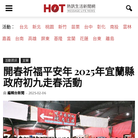
活動：
台北
新北
桃園
新竹
苗栗
台中
彰化
南投
雲林
嘉義
台南
高雄
屏東
基隆
宜蘭
花蓮
台東
離島
活動資訊
宜蘭
開春祈福平安年 2025年宜蘭縣
政府初九走春活動
由
編輯台新聞
-
2025-02-06