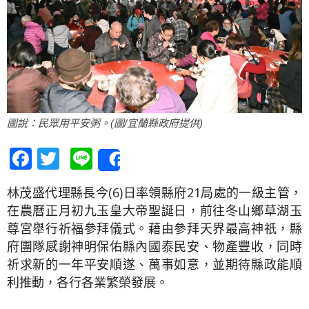
圖說：民眾用平安粥。(圖/宜蘭縣政府提供)
Facebook
Twitter
Line
Share
林茂盛代理縣長今(6)日率領縣府21局處的一級主管，
在農曆正月初九玉皇大帝聖誕日，前往冬山鄉草湖玉
尊宮舉行祈福參拜儀式。藉由參拜天界最高神祇，縣
府團隊感謝神明保佑縣內國泰民安、物產豐收，同時
祈求新的一年平安順遂、萬事如意，並期待縣政能順
利推動，各行各業繁榮發展。