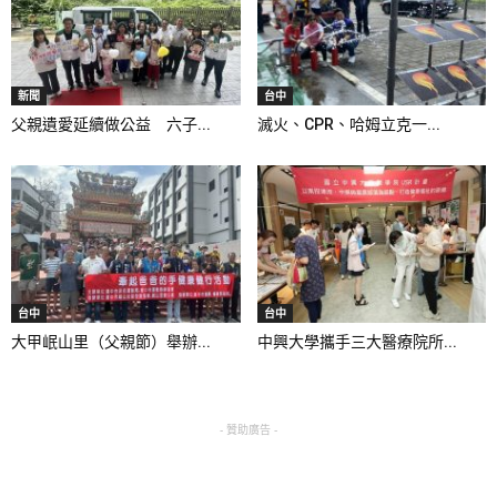
新聞
台中
父親遺愛延續做公益 六子...
滅火、CPR、哈姆立克一...
台中
台中
大甲岷山里（父親節）舉辦...
中興大學攜手三大醫療院所...
- 贊助廣告 -