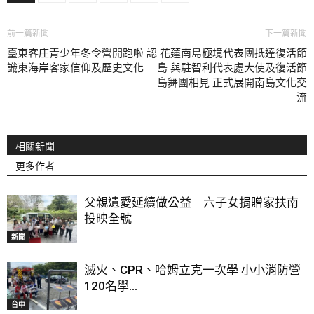
前一篇新聞
下一篇新聞
臺東客庄青少年冬令營開跑啦 認
花蓮南島極境代表團抵達復活節
識東海岸客家信仰及歷史文化
島 與駐智利代表處大使及復活節
島舞團相見 正式展開南島文化交
流
相關新聞
更多作者
父親遺愛延續做公益 六子女捐贈家扶南
投映全號
新聞
滅火、CPR、哈姆立克一次學 小小消防營
120名學...
台中