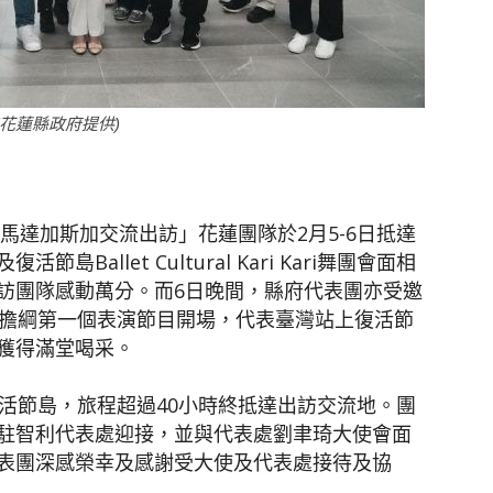
聞
花蓮縣政府提供)
網
及馬達加斯加交流出訪」花蓮團隊於2月5-6日抵達
allet Cultural Kari Kari舞團會面相
訪團隊感動萬分。而6日晚間，縣府代表團亦受邀
樂舞展演，擔綱第一個表演節目開場，代表臺灣站上復活節
獲得滿堂喝采。
活節島，旅程超過40小時終抵達出訪交流地。團
駐智利代表處迎接，並與代表處劉聿琦大使會面
表團深感榮幸及感謝受大使及代表處接待及協