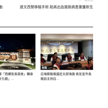
下一篇新聞
動
達文西腎移植手術 助高出血風險病患重獲新生
新聞
築「西螺街長宿舍」轉身
白海豚颱風逼近北部海面 侯友宜市長
化館」...
親自主持白...