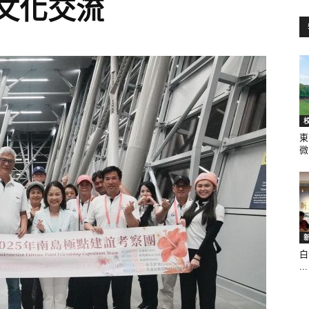
文化交流
訊
生
東
微.
活
白
...
新