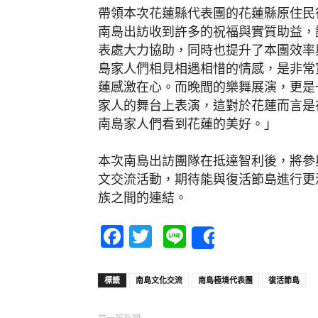
帶領本次花蓮縣代表團的花蓮縣原住民行政
南島出訪收到許多的祝福與實質助益，
表處大力協助，同時也提升了本團效率
島家人們相見相遇相惜的情感，是非常
蓮感激在心。而晚間的樂舞展演，更是
家人的舞台上表演，這對於花蓮而言是
南島家人們看到花蓮的美好。」
本次南島出訪團隊在抵達智利後，將參與Ta
文交流活動，期待能與復活節島進行更
族之間的連結。
Facebook
Twitter
Line
Share
標籤
南島文化交流
南島極境代表團
復活節島