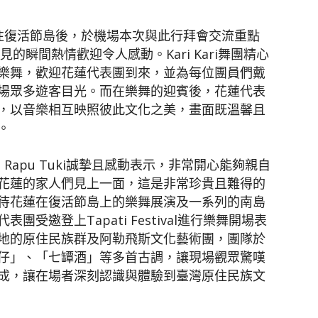
往復活節島後，於機場本次與此行拜會交流重點
舞團會面，相見的瞬間熱情歡迎令人感動。Kari Kari舞團精心
樂舞，歡迎花蓮代表團到來，並為每位團員們戴
場眾多遊客目光。而在樂舞的迎賓後，花蓮代表
，以音樂相互映照彼此文化之美，畫面既溫馨且
。
Rapu Tuki誠摯且感動表示，非常開心能夠親自
花蓮的家人們見上一面，這是非常珍貴且難得的
待花蓮在復活節島上的樂舞展演及一系列的南島
受邀登上Tapati Festival進行樂舞開場表
地的原住民族群及阿勒飛斯文化藝術團，團隊於
仔」、「七罈酒」等多首古調，讓現場觀眾驚嘆
成，讓在場者深刻認識與體驗到臺灣原住民族文