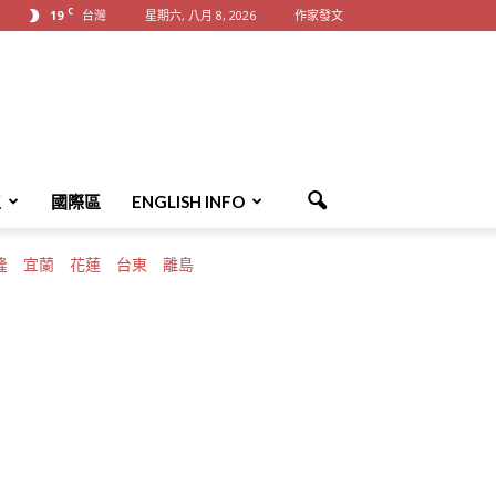
C
19
台灣
星期六, 八月 8, 2026
作家發文
區
國際區
ENGLISH INFO
隆
宜蘭
花蓮
台東
離島