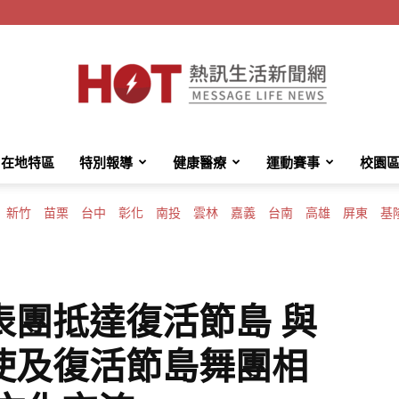
在地特區
特別報導
健康醫療
運動賽事
校園
HotMessage
新竹
苗栗
台中
彰化
南投
雲林
嘉義
台南
高雄
屏東
基
熱
表團抵達復活節島 與
使及復活節島舞團相