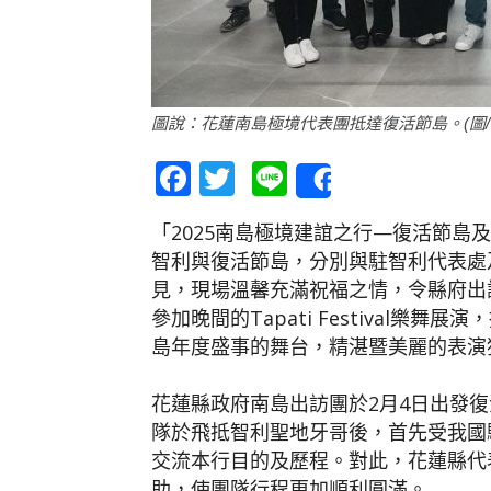
圖說：花蓮南島極境代表團抵達復活節島。(圖/
Facebook
Twitter
Line
Share
「2025南島極境建誼之行—復活節島
智利與復活節島，分別與駐智利代表處及復活節島B
見，現場溫馨充滿祝福之情，令縣府出
參加晚間的Tapati Festival
島年度盛事的舞台，精湛暨美麗的表演
花蓮縣政府南島出訪團於2月4日出發復
隊於飛抵智利聖地牙哥後，首先受我國
交流本行目的及歷程。對此，花蓮縣代
助，使團隊行程更加順利圓滿。