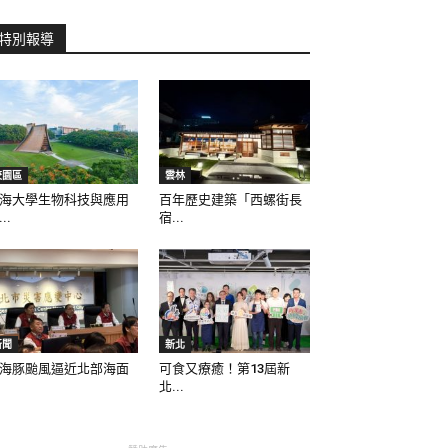
特別報導
校園區
雲林
海大學生物科技與應用
百年歷史建築「西螺街長
..
宿...
新聞
新北
海豚颱風逼近北部海面
可食又療癒！第13屆新
北...