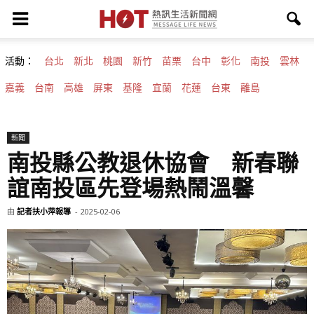
活動：
台北
新北
桃園
新竹
苗栗
台中
彰化
南投
雲林
嘉義
台南
高雄
屏東
基隆
宜蘭
花蓮
台東
離島
新聞
南投縣公教退休協會 新春聯
誼南投區先登場熱鬧溫馨
由
記者扶小萍報導
-
2025-02-06