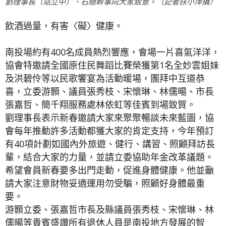
劉理事長（站立中）、石總幹事向大家致意。（記者扶小萍攝）
飲酒過量，有害〈礙〉健康。
南投場約有400名成員熱烈響應，會場一片喜氣洋洋，
協會特邀請全國原住民舞蹈比賽榮獲第1名全妙雲姐妹
及洪碧伶等以民歌饗宴為活動暖場，團拜中互道恭
喜，立委游顥、議員張秀枝、宋懷琳、林儒暘、市長
張嘉哲、簡千翔服務處林依虹等佳賓到場致賀。
劉理事長表示新春邀請大家來聚聚暢談未來藍圖，協
會每年推動許多活動都獲大家的肯定支持，今年預訂
有40項計劃如國內外旅遊、健行、講習、照顧拜訪長
輩，結合大家的力量，並請立委協助年金改革議題。
希望會員新春要多出門走動，促進身體健康。他並籲
請大家注意財物妥適運用勿受騙，照顧好身體最重
要。
游顥立委、張嘉哲市長及縣議員張秀枝、宋懷琳、林
儒暘等貴賓盛讚所有退休人員是南投地方發展的智