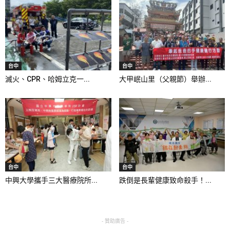
台中
台中
滅火、CPR、哈姆立克一...
大甲岷山里（父親節）舉辦...
台中
台中
中興大學攜手三大醫療院所...
跌倒是長輩健康致命殺手！...
- 贊助廣告 -