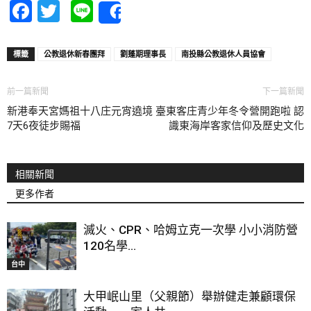
Facebook
Twitter
Line
Share
標籤
公教退休新春團拜
劉蓬期理事長
南投縣公教退休人員協會
前一篇新聞
下一篇新聞
新港奉天宮媽祖十八庄元宵遶境
臺東客庄青少年冬令營開跑啦 認
7天6夜徒步賜福
識東海岸客家信仰及歷史文化
相關新聞
更多作者
滅火、CPR、哈姆立克一次學 小小消防營
120名學...
台中
大甲岷山里（父親節）舉辦健走兼顧環保