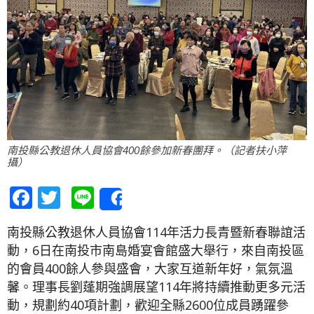
南投縣公教退休人員協會400餘參加新春團拜。（記者扶小萍
攝）
Facebook
Twitter
Line
Share
南投縣公教退休人員協會114年活力長青暨新春聯誼活
動，6日在南投市南島婚宴會館盛大舉行，來自南投區
的會員400餘人參與盛會，大家互道新年好，氣氛溫
馨。理事長劉蓬期強調展望114年將持續推動更多元活
動，規劃約40項計劃，歡迎全縣2600位成員踴躍參