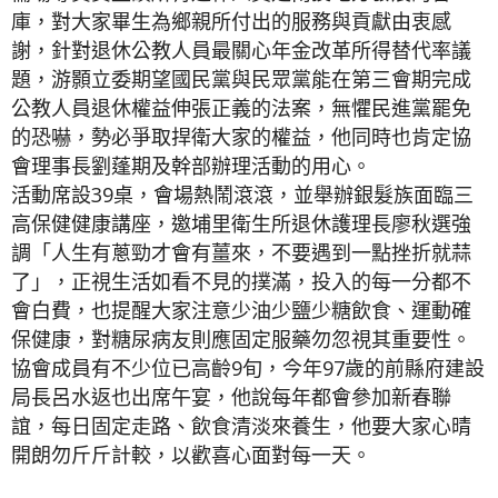
庫，對大家畢生為鄉親所付出的服務與貢獻由衷感
謝，針對退休公教人員最關心年金改革所得替代率議
題，游顥立委期望國民黨與民眾黨能在第三會期完成
公教人員退休權益伸張正義的法案，無懼民進黨罷免
的恐嚇，勢必爭取捍衛大家的權益，他同時也肯定協
會理事長劉蓬期及幹部辦理活動的用心。
活動席設39桌，會場熱鬧滾滾，並舉辦銀髮族面臨三
高保健健康講座，邀埔里衛生所退休護理長廖秋選強
調「人生有蔥勁才會有薑來，不要遇到一點挫折就蒜
了」，正視生活如看不見的撲滿，投入的每一分都不
會白費，也提醒大家注意少油少鹽少糖飲食、運動確
保健康，對糖尿病友則應固定服藥勿忽視其重要性。
協會成員有不少位已高齡9旬，今年97歲的前縣府建設
局長呂水返也出席午宴，他說每年都會參加新春聯
誼，每日固定走路、飲食清淡來養生，他要大家心晴
開朗勿斤斤計較，以歡喜心面對每一天。