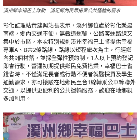
溪州鄉幸福巴士啟動 滿足鄉內民眾搭乘公共運輸的需求
彰化監理站黃建興站長表示，溪州鄉位處於彰化縣最
南端，鄉內交通不便，無鐵道運輸，公路客運路線又
集中於市區，本次特別規劃溪州幸福巴士將提供幸福
專車A、B共2條路線，路線以短程旅次為主，行經鄉
內共9個村落，並採全彈性預約制，1人以上預約登記
即會行駛，營運初期提供鄉民免費搭乘，幸福巴士省
錢省時，不僅滿足長者或行動不便者就醫採買及學生
通勤需求，亦可接駁在地鄉民至台1線轉乘公車等聯外
交通，以提供更便利的公共運輸服務，歡迎在地鄉親
多加利用。