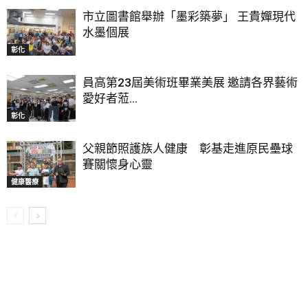
市立圖書館舉辦「墨彩築夢」 王貴嬋現代
水墨個展
彰化
員高第23屆美術班畢業美展 邀請各界藝術
愛好者蒞...
彰化
父親節照護族人健康 彰基走進原民壘球
賽關懷身心靈
健康醫療