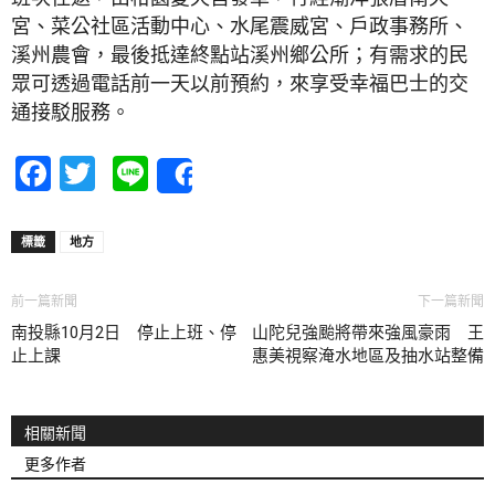
宮、菜公社區活動中心、水尾震威宮、戶政事務所、
溪州農會，最後抵達終點站溪州鄉公所；有需求的民
眾可透過電話前一天以前預約，來享受幸福巴士的交
通接駁服務。
Facebook
Twitter
Line
Share
標籤
地方
前一篇新聞
下一篇新聞
南投縣10月2日 停止上班、停
山陀兒強颱將帶來強風豪雨 王
止上課
惠美視察淹水地區及抽水站整備
相關新聞
更多作者