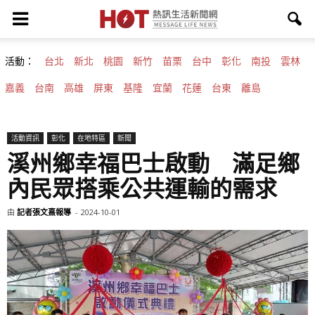
活動：
台北
新北
桃園
新竹
苗栗
台中
彰化
南投
雲林
嘉義
台南
高雄
屏東
基隆
宜蘭
花蓮
台東
離島
活動資訊
彰化
在地特區
新聞
溪州鄉幸福巴士啟動 滿足鄉
內民眾搭乘公共運輸的需求
由
記者張文熹報導
-
2024-10-01