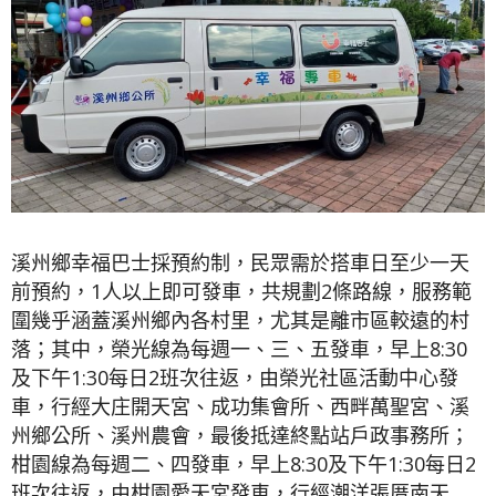
溪州鄉幸福巴士採預約制，民眾需於搭車日至少一天
前預約，1人以上即可發車，共規劃2條路線，服務範
圍幾乎涵蓋溪州鄉內各村里，尤其是離市區較遠的村
落；其中，榮光線為每週一、三、五發車，早上8:30
及下午1:30每日2班次往返，由榮光社區活動中心發
車，行經大庄開天宮、成功集會所、西畔萬聖宮、溪
州鄉公所、溪州農會，最後抵達終點站戶政事務所；
柑園線為每週二、四發車，早上8:30及下午1:30每日2
班次往返，由柑園愛天宮發車，行經潮洋張厝南天