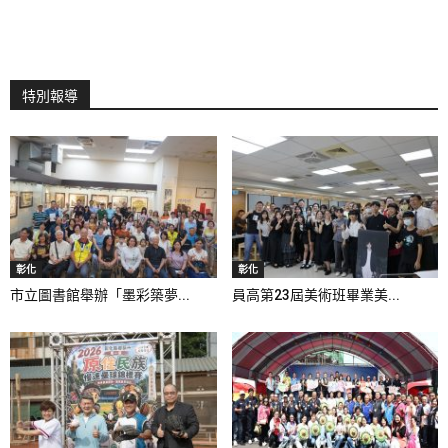
特別報導
彰化
彰化
市立圖書館舉辦「墨彩築夢...
員高第23屆美術班畢業美...