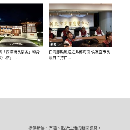
新聞
築「西螺街長宿舍」轉身
白海豚颱風逼近北部海面 侯友宜市長
化館」...
親自主持白...
提供新鮮、有趣、貼近生活的新聞訊息。