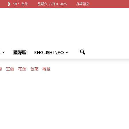
C
19
台灣
星期六, 八月 8, 2026
作家發文
區
國際區
ENGLISH INFO
隆
宜蘭
花蓮
台東
離島