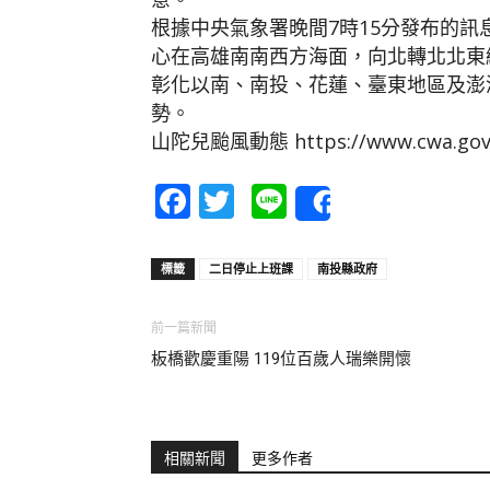
根據中央氣象署晚間7時15分發布的訊
心在高雄南南西方海面，向北轉北北東
彰化以南、南投、花蓮、臺東地區及澎
勢。
山陀兒颱風動態 https://www.cwa.gov
Facebook
Twitter
Line
Share
標籤
二日停止上班課
南投縣政府
前一篇新聞
板橋歡慶重陽 119位百歲人瑞樂開懷
相關新聞
更多作者