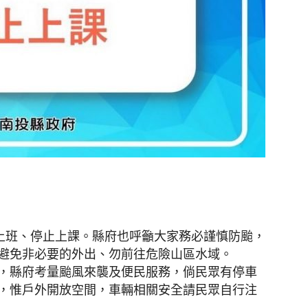
聞
網
止上班、停止上課。縣府也呼籲大家務必謹慎防颱，
避免非必要的外出、勿前往危險山區水域。
，縣府考量颱風來襲及便民服務，倘民眾有停車
，惟戶外開放空間，車輛相關安全請民眾自行注