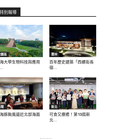
特別報導
校園區
雲林
海大學生物科技與應用
百年歷史建築「西螺街長
..
宿...
新聞
新北
海豚颱風逼近北部海面
可食又療癒！第13屆新
北...