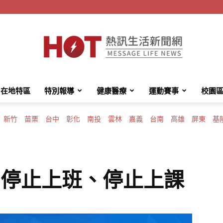
在地特區
特別報導
健康醫療
運動賽事
校園
HotMessage
新竹
苗栗
台中
彰化
南投
雲林
嘉義
台南
高雄
屏東
基
熱
 停止上班、停止上課