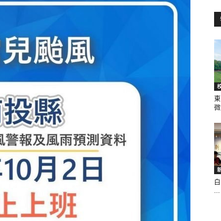
訊
生
東
微.
活
白
...
新