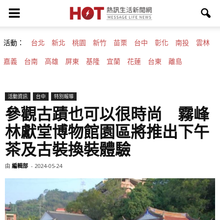
活動：
台北
新北
桃園
新竹
苗栗
台中
彰化
南投
雲林
嘉義
台南
高雄
屏東
基隆
宜蘭
花蓮
台東
離島
活動資訊
台中
特別報導
參觀古蹟也可以很時尚 霧峰
林獻堂博物館園區將推出下午
茶及古裝換裝體驗
由
編輯部
-
2024-05-24