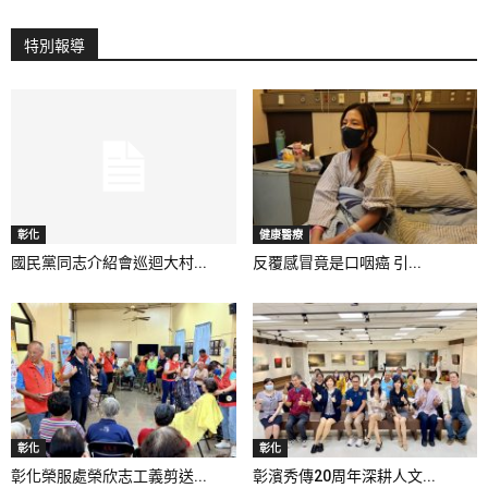
特別報導
彰化
健康醫療
國民黨同志介紹會巡迴大村...
反覆感冒竟是口咽癌 引...
彰化
彰化
彰化榮服處榮欣志工義剪送...
彰濱秀傳20周年深耕人文...