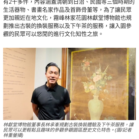
有2千多件，內容涵蓋清朝到日治、民國等三個時期的
生活器物、書畫名家作品及首飾骨董等，為了讓民眾
更加親近在地文化，霧峰林家花園林獻堂博物館也規
劃推出古裝的換裝服務以及下午茶的服務，讓入園參
觀的民眾可以悠閒的進行文化知性之旅。
林獻堂博物館董事長林承峯規劃古裝換裝體驗及下午茶服務，讓
民眾可以更輕鬆且趣味的參觀參觀園區歷史文化特色。(圖/記者
林重鎣攝)