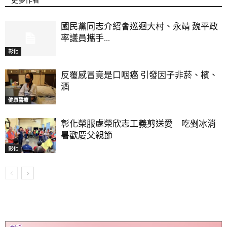
國民黨同志介紹會巡迴大村、永靖 魏平政
率議員攜手...
彰化
反覆感冒竟是口咽癌 引發因子非菸、檳、
酒
健康醫療
彰化榮服處榮欣志工義剪送愛 吃剉冰消
暑歡慶父親節
彰化