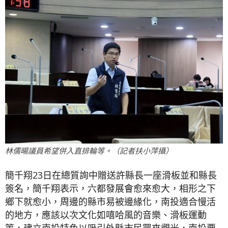
林儒暘議員希望併入直排輪等。（記者扶小萍攝）
簡千翔23日在總質詢中贈送許縣長一座滑板並和縣長
簽名，簡千翔表示，六都發展會愈來愈大，相形之下
鄉下就愈小，周邊的縣市易被邊緣化，南投適合慢活
的地方，應該以次文化如嘻哈風的音樂、滑板運動
等，建立南投特色以吸引外縣市民眾來觀光，南投要