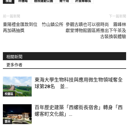
標籤
林儒暘
極限運動公園
簡千翔
許淑華縣長
前一篇新聞
下一篇新聞
重陽禮金匯款到位 竹山鎮公所
參觀古蹟也可以很時尚 霧峰林
再加碼抽獎
獻堂博物館園區將推出下午茶及
古裝換裝體驗
相關新聞
更多作者
東海大學生物科技與應用微生物領域奪全
球第28名 並...
校園區
百年歷史建築「西螺街長宿舍」轉身「西
螺客町文化館」...
雲林