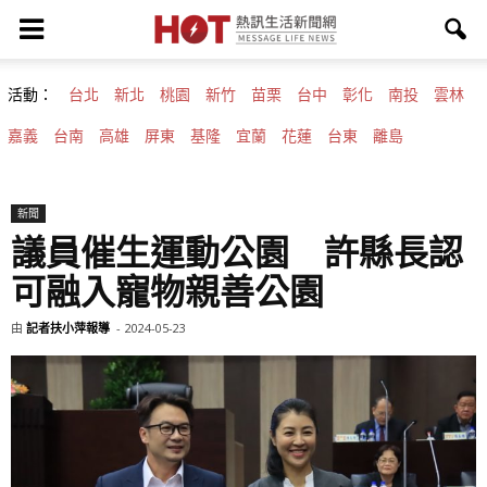
活動：
台北
新北
桃園
新竹
苗栗
台中
彰化
南投
雲林
嘉義
台南
高雄
屏東
基隆
宜蘭
花蓮
台東
離島
新聞
議員催生運動公園 許縣長認
可融入寵物親善公園
由
記者扶小萍報導
-
2024-05-23