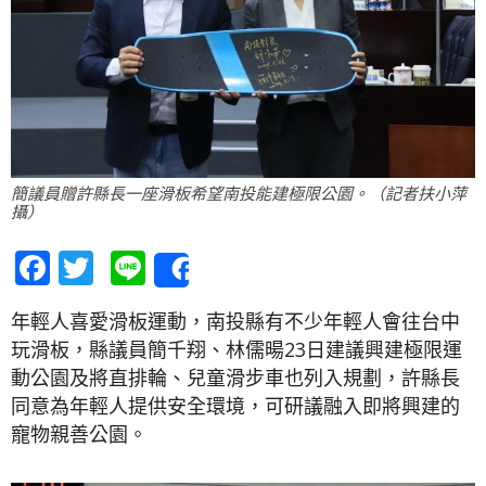
簡議員贈許縣長一座滑板希望南投能建極限公園。（記者扶小萍
攝）
Facebook
Twitter
Line
Share
年輕人喜愛滑板運動，南投縣有不少年輕人會往台中
玩滑板，縣議員簡千翔、林儒暘23日建議興建極限運
動公園及將直排輪、兒童滑步車也列入規劃，許縣長
同意為年輕人提供安全環境，可研議融入即將興建的
寵物親善公園。