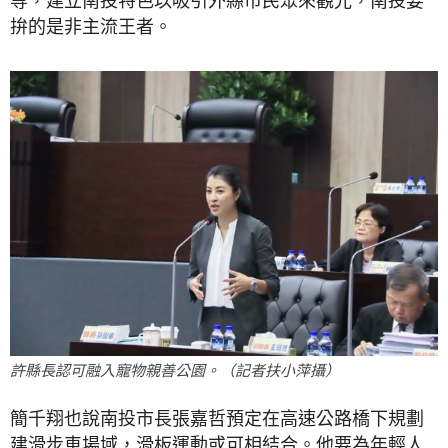
拚的是非主流王者。
許縣長認可融入寵物親善公園。（記者扶小萍攝）
簡千翔也說南投市長張嘉哲預定在高速公路橋下規劃
建滑步車場域，滑板運動或可相結合。他要為年輕人