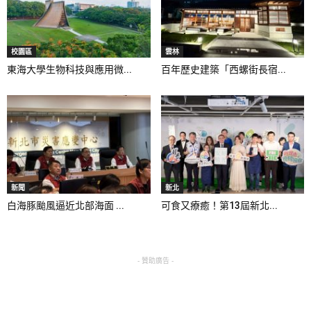
校園區
雲林
東海大學生物科技與應用微...
百年歷史建築「西螺街長宿...
新聞
新北
白海豚颱風逼近北部海面 ...
可食又療癒！第13屆新北...
- 贊助廣告 -