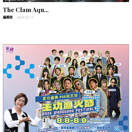
The Clam Aqu...
編輯部
-
2024-02-17