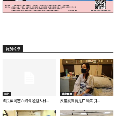
特別報導
彰化
健康醫療
國民黨同志介紹會巡迴大村...
反覆感冒竟是口咽癌 引...