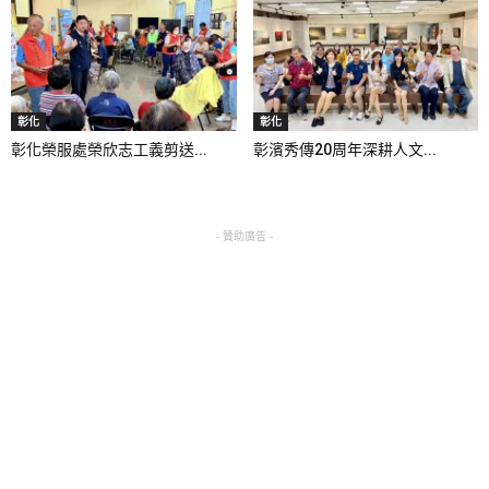
彰化
彰化
彰化榮服處榮欣志工義剪送...
彰濱秀傳20周年深耕人文...
- 贊助廣告 -