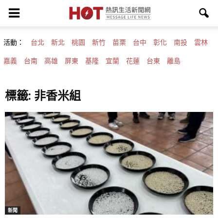
活動：
台北
新北
桃園
新竹
苗栗
台中
彰化
南投
雲林
嘉義
台南
高雄
屏東
基隆
宜蘭
花蓮
台東
離島
標籤: 非香米組
新聞