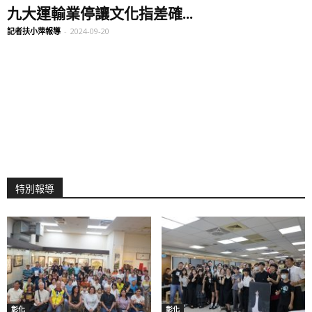
九大運輸業停讓文化指差確...
記者扶小萍報導
-
2024-09-20
特別報導
彰化
彰化