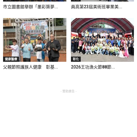
市立圖書館舉辦「墨彩築夢...
員高第23屆美術班畢業美...
健康醫療
彰化
父親節照護族人健康 彰基...
2026王功漁火節88節...
- 贊助廣告 -