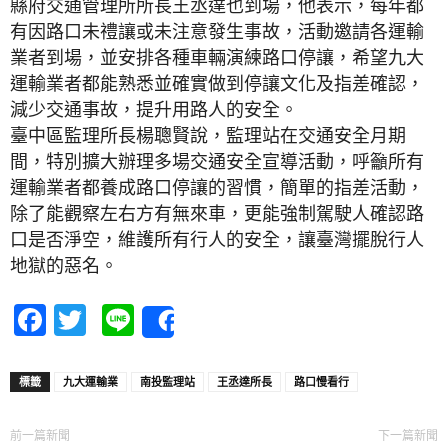
縣府交通管理所所長王丞達也到場，他表示，每年都
有因路口未禮讓或未注意發生事故，活動邀請各運輸
業者到場，並安排各種車輛演練路口停讓，希望九大
運輸業者都能熟悉並確實做到停讓文化及指差確認，
減少交通事故，提升用路人的安全。
臺中區監理所長楊聰賢說，監理站在交通安全月期
間，特別擴大辦理多場交通安全宣導活動，呼籲所有
運輸業者都養成路口停讓的習慣，簡單的指差活動，
除了能觀察左右方有無來車，更能強制駕駛人確認路
口是否淨空，維護所有行人的安全，讓臺灣擺脫行人
地獄的惡名。
Facebook
Twitter
Line
Share
標籤
九大運輸業
南投監理站
王丞達所長
路口慢看行
前一篇新聞
下一篇新聞