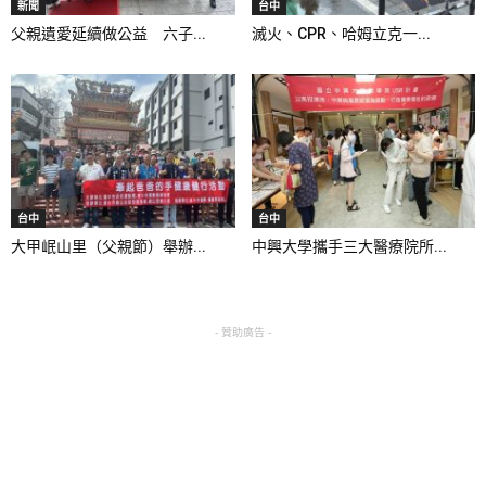
新聞
台中
父親遺愛延續做公益 六子...
滅火、CPR、哈姆立克一...
台中
台中
大甲岷山里（父親節）舉辦...
中興大學攜手三大醫療院所...
- 贊助廣告 -