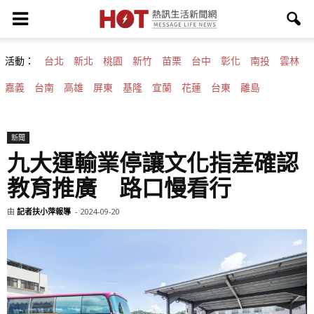
活動：
台北
新北
桃園
新竹
苗栗
台中
彰化
南投
雲林
嘉義
台南
高雄
屏東
基隆
宜蘭
花蓮
台東
離島
新聞
九大運輸業停讓文化指差確認
教育推廣 路口慢看行
由
記者扶小萍報導
-
2024-09-20