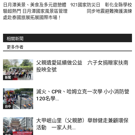
日月潭美景、美食及多元遊憩體
921國家防災日 彰化全縣學校
驗超熱門 日月潭國家風景區管理
同步地震避難掩護演練
處赴泰國旅展拓展國際市場！
相關新聞
更多作者
父親遺愛延續做公益 六子女捐贈家扶南
投映全號
新聞
滅火、CPR、哈姆立克一次學 小小消防營
120名學...
台中
大甲岷山里（父親節）舉辦健走兼顧環保
活動 一家人共...