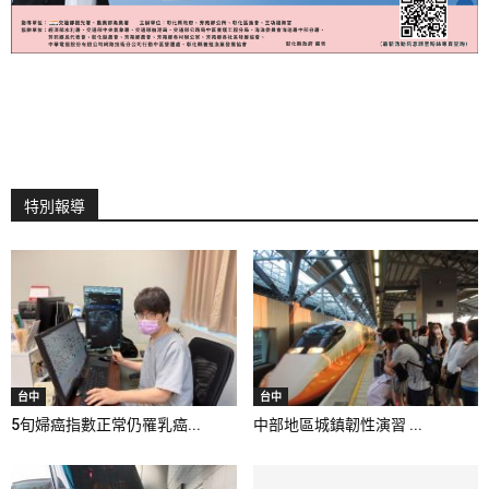
特別報導
台中
台中
5旬婦癌指數正常仍罹乳癌...
中部地區城鎮韌性演習 ...