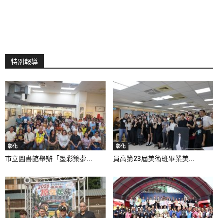
特別報導
彰化
彰化
市立圖書館舉辦「墨彩築夢...
員高第23屆美術班畢業美...