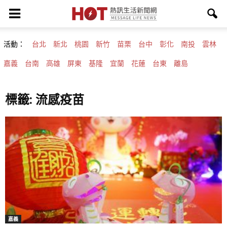
活動：
台北
新北
桃園
新竹
苗栗
台中
彰化
南投
雲林
嘉義
台南
高雄
屏東
基隆
宜蘭
花蓮
台東
離島
標籤: 流感疫苗
嘉義