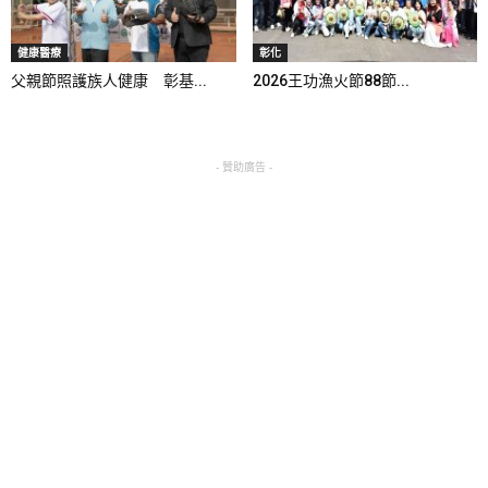
健康醫療
彰化
父親節照護族人健康 彰基...
2026王功漁火節88節...
- 贊助廣告 -