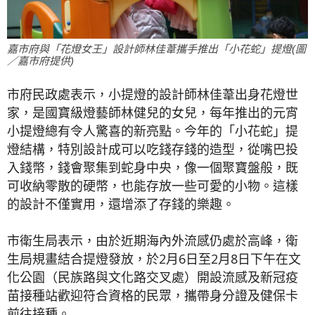
嘉市府與「花燈女王」設計師林佳葦攜手推出「小花蛇」提燈(圖
／嘉市府提供)
市府民政處表示，小提燈的設計師林佳葦出身花燈世
家，是國寶級燈藝師林健兒的女兒，每年推出的元宵
小提燈總有令人驚喜的新亮點。今年的「小花蛇」提
燈結構，特別設計成可以吃錢存錢的造型，從嘴巴投
入錢幣，錢會聚集到蛇身中央，像一個聚寶盤般，既
可收納零散的硬幣，也能存放一些可愛的小物。這樣
的設計不僅實用，還增添了存錢的樂趣。
市衛生局表示，由於近期海內外流感仍處於高峰，衛
生局規畫結合提燈發放，於2月6日至2月8日下午在文
化公園（民族路與文化路交叉處）開設流感及新冠疫
苗接種站歡迎符合資格的民眾，攜帶身分證及健保卡
前往接種。