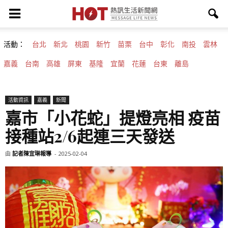
活動：
台北
新北
桃園
新竹
苗栗
台中
彰化
南投
雲林
嘉義
台南
高雄
屏東
基隆
宜蘭
花蓮
台東
離島
活動資訊
嘉義
新聞
嘉市「小花蛇」提燈亮相 疫苗
接種站2/6起連三天發送
由
記者陳宜琳報導
-
2025-02-04