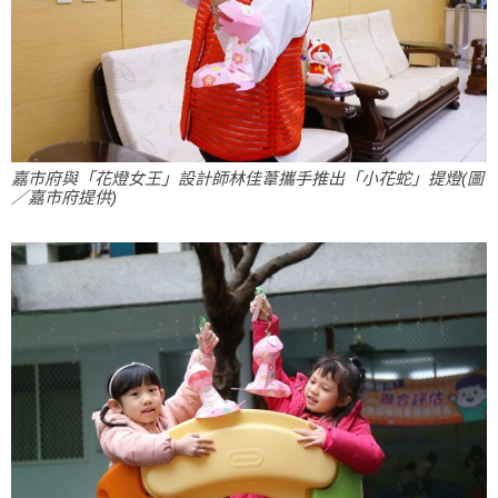
嘉市府與「花燈女王」設計師林佳葦攜手推出「小花蛇」提燈(圖
／嘉市府提供)