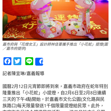
嘉市府與「花燈女王」設計師林佳葦攜手推出「小花蛇」提燈(圖
／嘉市府提供)
Facebook
Twitter
Line
Share
記者陳宜琳/嘉義報導
國曆2月12日元宵節即將到來，嘉義市政府在蛇年特別
隆重推出「小花蛇」小提燈，自2月6日至2月8日連續
三天的下午4點開始，於嘉義市文化公園(文化路與民
族路口)每天限量發送1千個限量提燈給民眾。此外，