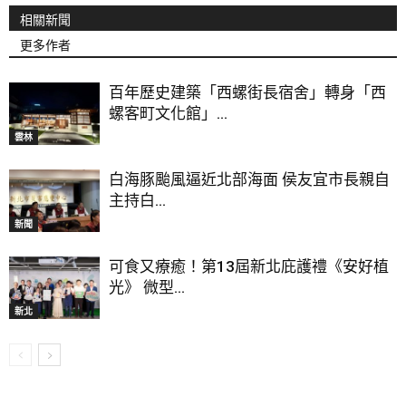
相關新聞
更多作者
百年歷史建築「西螺街長宿舍」轉身「西
螺客町文化館」...
雲林
白海豚颱風逼近北部海面 侯友宜市長親自
主持白...
新聞
可食又療癒！第13屆新北庇護禮《安好植
光》 微型...
新北