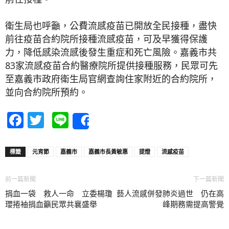
衛生局也呼籲，公費流感疫苗已開放全民接種，盡快
前往疫苗合約院所接種流感疫苗，可及早獲得保護
力，降低感染流感後發生重症和死亡風險。嘉義市共
83家流感疫苗合約醫療院所提供接種服務，民眾可先
至嘉義市政府衛生局官網查詢住家附近的合約院所，
並向合約院所預約。
Facebook
Twitter
Line
Share
標籤
元宵節
嘉義市
嘉義市長黃敏惠
提燈
流感疫苗
前一篇新聞
下一篇新聞
捐血一袋 救人一命 立委楊瓊
藝人流感併發肺炎過世 仍在高
瓔捲袖捐血籲民眾共襄盛舉
峰期務需提高警覺