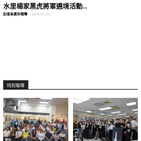
水里楊家黑虎將軍遶境活動...
記者吳素珍報導
-
2026-03-20
特別報導
彰化
彰化