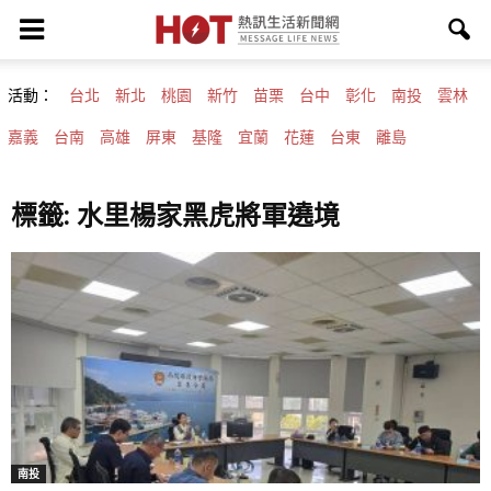
活動：
台北
新北
桃園
新竹
苗栗
台中
彰化
南投
雲林
嘉義
台南
高雄
屏東
基隆
宜蘭
花蓮
台東
離島
標籤: 水里楊家黑虎將軍遶境
南投