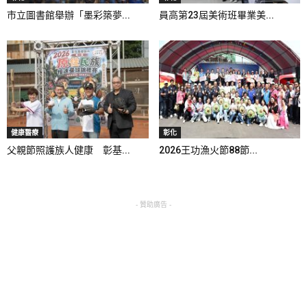
市立圖書館舉辦「墨彩築夢...
員高第23屆美術班畢業美...
健康醫療
彰化
父親節照護族人健康 彰基...
2026王功漁火節88節...
- 贊助廣告 -