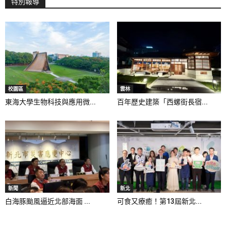
特別報導
校園區
雲林
東海大學生物科技與應用微...
百年歷史建築「西螺街長宿...
新聞
新北
白海豚颱風逼近北部海面 ...
可食又療癒！第13屆新北...