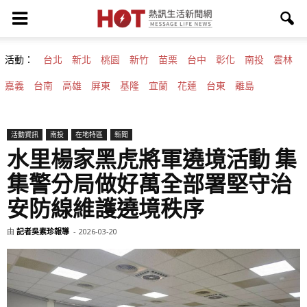
活動：
台北
新北
桃園
新竹
苗栗
台中
彰化
南投
雲林
嘉義
台南
高雄
屏東
基隆
宜蘭
花蓮
台東
離島
活動資訊
南投
在地特區
新聞
水里楊家黑虎將軍遶境活動 集
集警分局做好萬全部署堅守治
安防線維護遶境秩序
由
記者吳素珍報導
-
2026-03-20