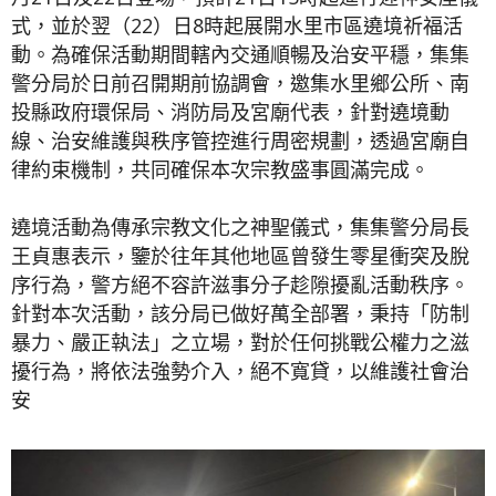
式，並於翌（22）日8時起展開水里市區遶境祈福活
動。為確保活動期間轄內交通順暢及治安平穩，集集
警分局於日前召開期前協調會，邀集水里鄉公所、南
投縣政府環保局、消防局及宮廟代表，針對遶境動
線、治安維護與秩序管控進行周密規劃，透過宮廟自
律約束機制，共同確保本次宗教盛事圓滿完成。
遶境活動為傳承宗教文化之神聖儀式，集集警分局長
王貞惠表示，鑒於往年其他地區曾發生零星衝突及脫
序行為，警方絕不容許滋事分子趁隙擾亂活動秩序。
針對本次活動，該分局已做好萬全部署，秉持「防制
暴力、嚴正執法」之立場，對於任何挑戰公權力之滋
擾行為，將依法強勢介入，絕不寬貸，以維護社會治
安