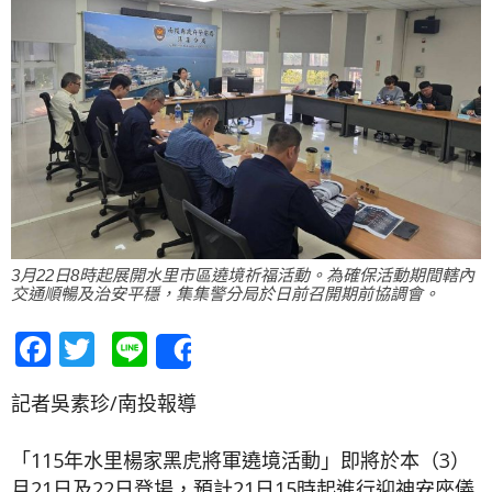
3月22日8時起展開水里市區遶境祈福活動。為確保活動期間轄內
交通順暢及治安平穩，集集警分局於日前召開期前協調會。
Facebook
Twitter
Line
Share
記者吳素珍/南投報導
「115年水里楊家黑虎將軍遶境活動」即將於本（3）
月21日及22日登場，預計21日15時起進行迎神安座儀