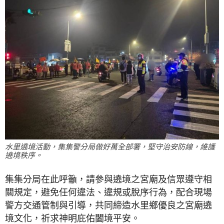
水里遶境活動，集集警分局做好萬全部署，堅守治安防線，維護
遶境秩序。
集集分局在此呼籲，請參與遶境之宮廟及信眾遵守相
關規定，避免任何違法、違規或脫序行為，配合現場
警方交通管制與引導，共同締造水里鄉優良之宮廟遶
境文化，祈求神明庇佑闔境平安。