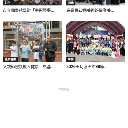
彰化
彰化
市立圖書館舉辦「墨彩築夢...
員高第23屆美術班畢業美...
健康醫療
彰化
父親節照護族人健康 彰基...
2026王功漁火節88節...
- 贊助廣告 -