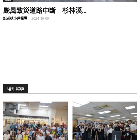
颱風致災道路中斷 杉林溪...
記者扶小萍報導
-
2024-10-09
特別報導