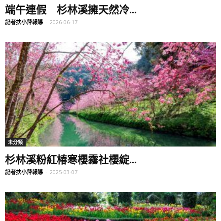
端午連假 杉林溪擁天然冷...
記者扶小萍報導
-
2026-06-17
未分類
杉林溪粉紅椿寒櫻霧社櫻綻...
記者扶小萍報導
-
2025-03-07