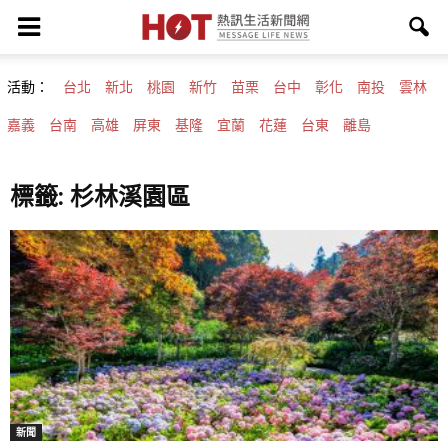
活動：
台北
新北
桃園
新竹
苗栗
台中
彰化
南投
雲林
嘉義
台南
高雄
屏東
基隆
宜蘭
花蓮
台東
離島
標籤: 杉林溪園區
新聞