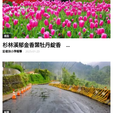
南投
杉林溪郁金香葉牡丹綻香 ...
記者扶小萍報導
-
2025-01-23
新聞