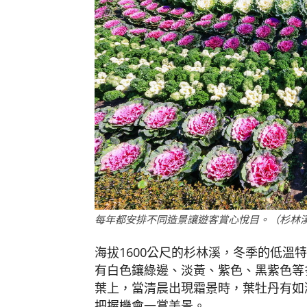
每年都安排不同造景讓遊客賞心悅目。（杉林
海拔1600公尺的杉林溪，冬季的低溫
有白色鑲綠邊、淡黃、紫色、黑紫色等
葉上，當清晨出現霜景時，葉牡丹有如
把握機會一賞美景。