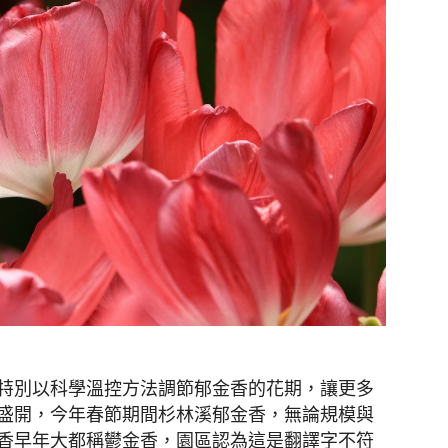
特別以科學溫控方法調節郁金香的花期，讓更多
盛開，今年春節期間杉林溪郁金香，無論規模與
香早年大都稱鬰金香，園區認為這是翻譯字不符