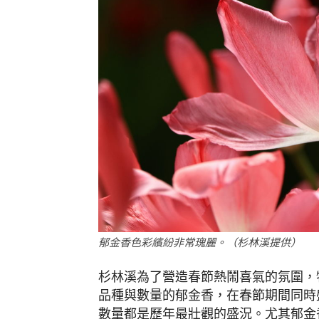
郁金香色彩繽紛非常瑰麗。（杉林溪提供）
杉林溪為了營造春節熱鬧喜氣的氛圍，
品種與數量的郁金香，在春節期間同時
數量都是歷年最壯觀的盛況。尤其郁金