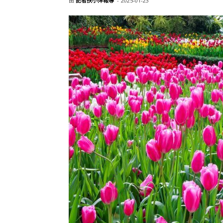
由
記者扶小萍報導
-
2025-01-23