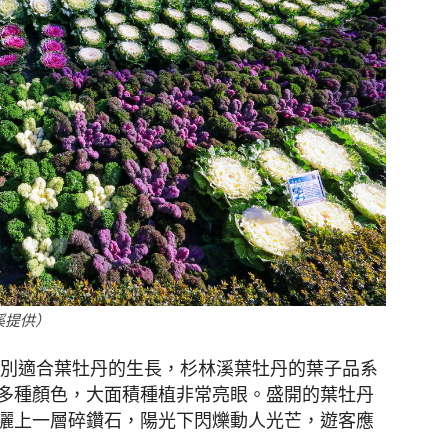
溪提供）
特別適合葉牡丹的生長，杉林溪葉牡丹的葉子品系
多種顏色，大面積種植非常亮眼。盛開的葉牡丹
灑上一層碎鑽石，陽光下閃爍動人光芒，遊客應