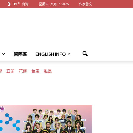
C
19
台灣
星期五, 八月 7, 2026
作家發文
區
國際區
ENGLISH INFO
隆
宜蘭
花蓮
台東
離島