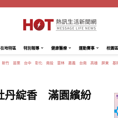
在地特區
特別報導
健康醫療
運動賽事
校園
HotMessage
新竹
苗栗
台中
彰化
南投
雲林
嘉義
台南
高雄
屏東
基
熱
牡丹綻香 滿園繽紛