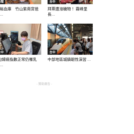
新聞
台中
裕血庫 竹山紫南宮爸
拜票遭潑穢物！ 霧峰里
..
長...
台中
台中
旬婦癌指數正常仍罹乳
中部地區城鎮韌性演習 ...
..
- 贊助廣告 -