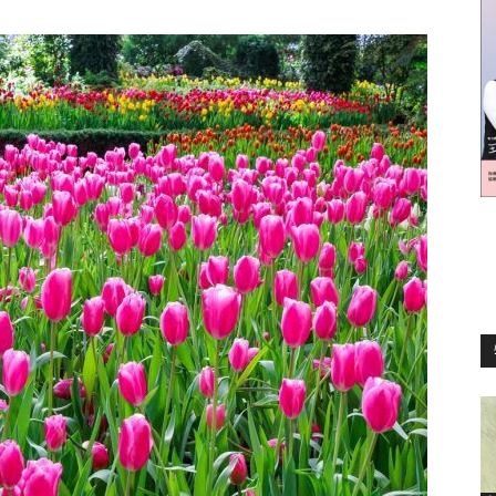
訊
生
活
新