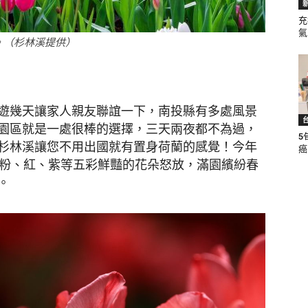
充
氣.
。（杉林溪提供）
聞
遊幾天讓家人親友聯誼一下，南投縣有多處風景
園區就是一處很棒的選擇，三天兩夜都不為過，
5
網
杉林溪讓您不用出國就有置身荷蘭的感覺！今年
癌.
、粉、紅、紫等五彩鮮豔的花朵怒放，滿園繽紛春
。