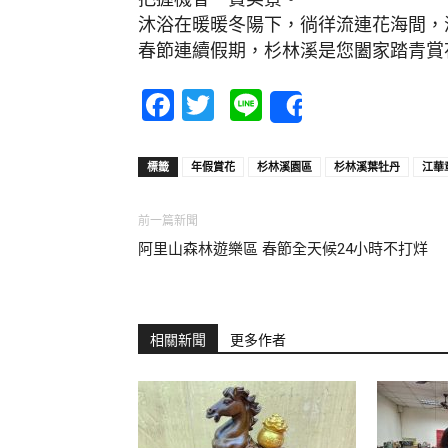
沐浴在暖暖冬陽下，徜徉流連花海間，
春節連續假期，杉林溪是您闔家踏青賞
Facebook
Twitter
Line
Share
標籤
年假賞花
杉林溪園區
杉林溪葉牡丹
江華
前一篇新聞
阿里山森林遊樂區 春節全天候24小時不打烊
相關新聞
更多作者