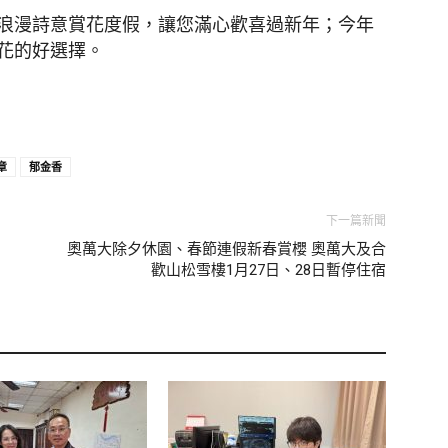
浪漫詩意賞花度假，讓您滿心歡喜過新年；今年
花的好選擇。
章
郁金香
下一篇新聞
奧萬大除夕休園、春節連假新春賞櫻 奧萬大及合
歡山松雪樓1月27日、28日暫停住宿