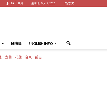
C
19
台灣
星期日, 八月 9, 2026
作家發文
區
國際區
ENGLISH INFO
隆
宜蘭
花蓮
台東
離島