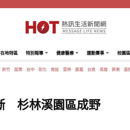
在地特區
特別報導
健康醫療
運動賽事
校園
HotMessage
新竹
苗栗
台中
彰化
南投
雲林
嘉義
台南
高雄
屏東
基
熱
斷 杉林溪園區成野