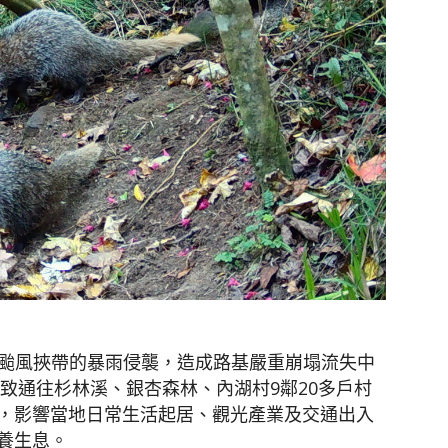
凱米颱風挾帶的暴雨侵襲，造成路基嚴重崩塌流失中
導致通往杉林溪、銀杏森林、內湖村9鄰20多戶村
，影響當地日常生活起居、觀光產業及交通出入
養生息。