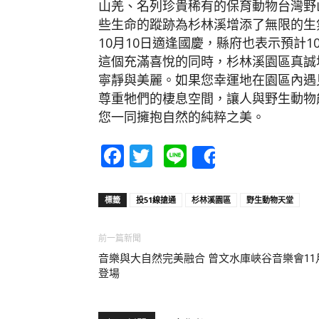
山羌、名列珍貴稀有的保育動物台灣野
些生命的蹤跡為杉林溪增添了無限的生
10月10日適逢國慶，縣府也表示預計
這個充滿喜悅的同時，杉林溪園區真誠
寧靜與美麗。如果您幸運地在園區內遇
尊重牠們的棲息空間，讓人與野生動物
您一同擁抱自然的純粹之美。
Facebook
Twitter
Line
Share
標籤
投51線搶通
杉林溪園區
野生動物天堂
前一篇新聞
音樂與大自然完美融合 曾文水庫峽谷音樂會11
登場