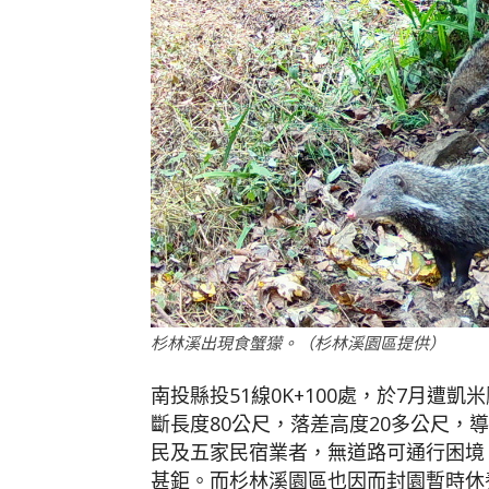
杉林溪出現食蟹獴。（杉林溪園區提供）
南投縣投51線0K+100處，於7月遭
斷長度80公尺，落差高度20多公尺，
民及五家民宿業者，無道路可通行困境
甚鉅。而杉林溪園區也因而封園暫時休