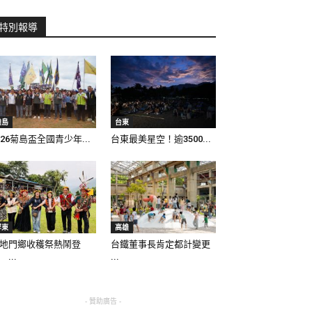
特別報導
離島
台東
026菊島盃全國青少年...
台東最美星空！逾3500...
屏東
高雄
地門鄉收穫祭熱鬧登
台鐵董事長肯定都計變更
 ...
...
- 贊助廣告 -