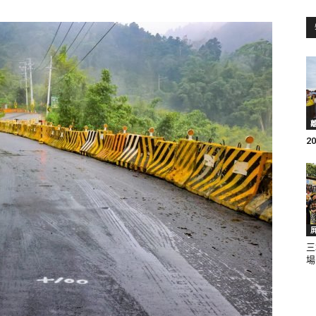
訊
生
2
活
三
場
新