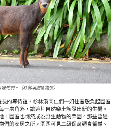
打擾牠們。（杉林溪園區提供）
漫長的等待裡，杉林溪同仁們一如往昔般負起園區
每一處角落，讓這片自然樂土煥發出新的生機。
地，園區也悄然成為野生動物的樂園。那些曾經
物們的安居之所。園區可見二級保育類食蟹獴、