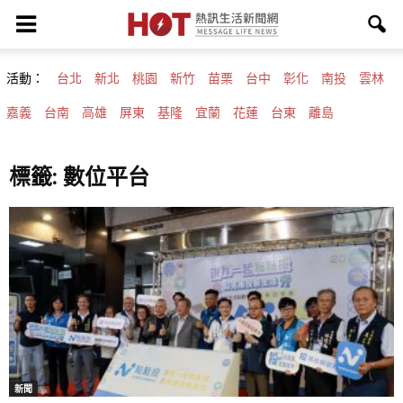
活動：
台北
新北
桃園
新竹
苗栗
台中
彰化
南投
雲林
嘉義
台南
高雄
屏東
基隆
宜蘭
花蓮
台東
離島
標籤: 數位平台
新聞