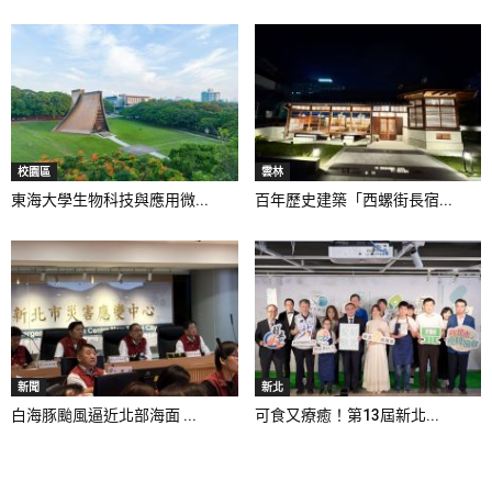
校園區
雲林
東海大學生物科技與應用微...
百年歷史建築「西螺街長宿...
新聞
新北
白海豚颱風逼近北部海面 ...
可食又療癒！第13屆新北...