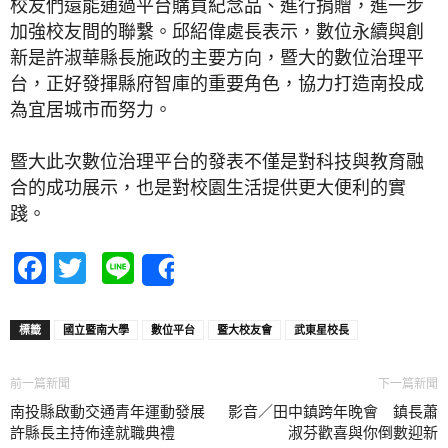
校友們還能通過平台購買紀念品、進行捐贈，進一步
加強校友間的聯繫。邱紹偉處長表示，數位永續與創
新是許淑華縣長施政的主要方向，暨大的數位治理平
台，正好發揮縣府智庫的重要角色，協力打造南投成
為宜居城市而努力。
暨大此次數位治理平台的發表不僅是對科技與教育融
合的成功展示，也是對校園生活提供更大便利的實
踐。
Facebook
Twitter
Line
Share
標籤
國立暨南大學
數位平台
暨大校友會
武東星校長
前一篇新聞
下一篇新聞
南投縣啟動交通青年運動發展
影音／田中鎮跨年晚會 鎮長蕭
許縣長主持佈達就職典禮
淑芬歡喜與你倒數迎新