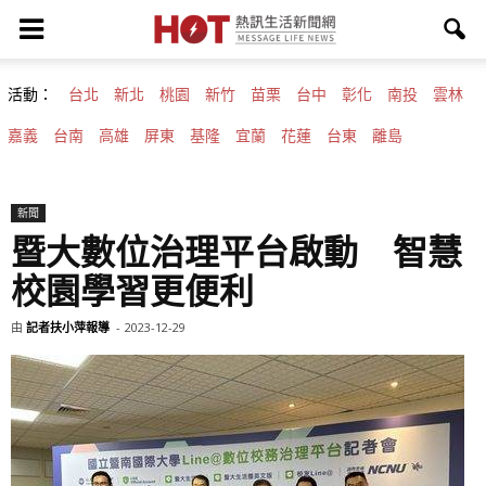
活動：
台北
新北
桃園
新竹
苗栗
台中
彰化
南投
雲林
嘉義
台南
高雄
屏東
基隆
宜蘭
花蓮
台東
離島
新聞
暨大數位治理平台啟動 智慧
校園學習更便利
由
記者扶小萍報導
-
2023-12-29