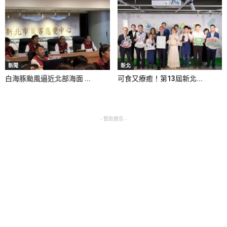
新聞
新北
白海豚颱風逼近北部海面 ...
可食又療癒！第13屆新北...
- 贊助廣告 -