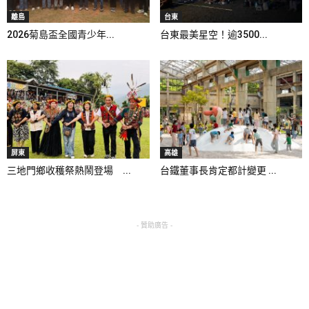
離島
台東
2026菊島盃全國青少年...
台東最美星空！逾3500...
屏東
高雄
三地門鄉收穫祭熱鬧登場 ...
台鐵董事長肯定都計變更 ...
- 贊助廣告 -