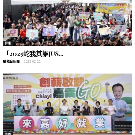
屏東
「2025蛇我其誰JUS...
編輯台新聞
-
2025-02-22
嘉義