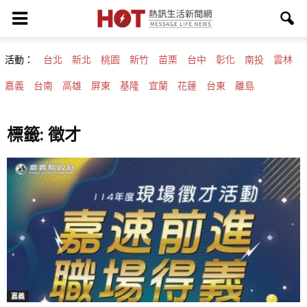
活動：
台北
新北
桃園
新竹
苗栗
台中
彰化
南投
雲林
嘉義
台南
高雄
屏東
基隆
宜蘭
花蓮
台東
離島
標籤: 徵才
嘉義